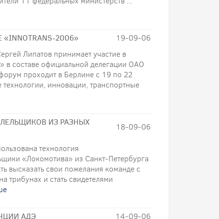
ители 11 федеральных министерств ...
Е «INNOTRANS-2006»
19-09-06
ергей Липатов принимает участие в
» в составе официальной делегации ОАО
орум проходит в Берлине с 19 по 22
е технологии, инновации, транспортные
ЛЕЛЬЩИКОВ ИЗ РАЗНЫХ
18-09-06
пользована технология
ьщики «Локомотива» из Санкт-Петербурга
ть высказать свои пожелания команде с
на трибунах и стать свидетелями
ше
НЦИИ АДЭ
14-09-06