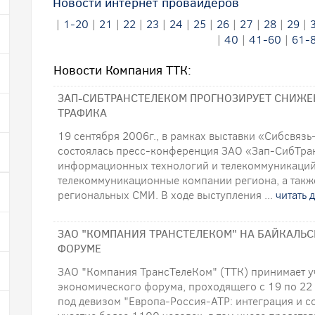
Новости интернет провайдеров
|
1-20
|
21
|
22
|
23
|
24
|
25
|
26
|
27
|
28
|
29
|
|
40
|
41-60
|
61-
Новости Компания ТТК:
ЗАП-СИБТРАНСТЕЛЕКОМ ПРОГНОЗИРУЕТ СНИЖЕ
ТРАФИКА
19 сентября 2006г., в рамках выставки «Сибсвяз
состоялась пресс-конференция ЗАО «Зап-СибТра
информационных технологий и телекоммуникаций
телекоммуникационные компании региона, а также
региональных СМИ. В ходе выступления ...
читать 
ЗАО "КОМПАНИЯ ТРАНСТЕЛЕКОМ" НА БАЙКАЛЬ
ФОРУМЕ
ЗАО "Компания ТрансТелеКом" (ТТК) принимает уч
экономического форума, проходящего с 19 по 22 
под девизом "Европа-Россия-АТР: интеграция и с