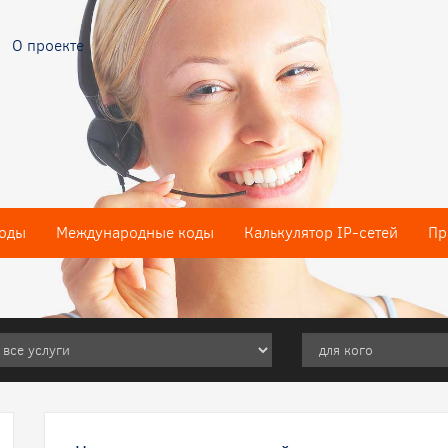
О проекте
оды
Международные коды
Калькулятор IP-сетей
Пр