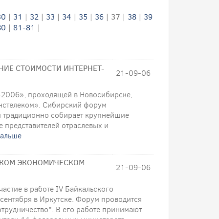
30
|
31
|
32
|
33
|
34
|
35
|
36
|
37
|
38
|
39
80
|
81-81
|
НИЕ СТОИМОСТИ ИНТЕРНЕТ-
21-09-06
ь-2006», проходящей в Новосибирске,
нстелеком». Сибирский форум
 традиционно собирает крупнейшие
 представителей отраслевых и
дальше
СКОМ ЭКОНОМИЧЕСКОМ
21-09-06
астие в работе IV Байкальского
сентября в Иркутске. Форум проводится
отрудничество". В его работе принимают