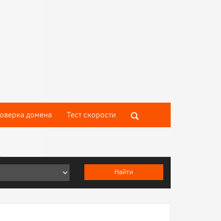
оверка домена
Тест скороcти