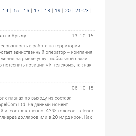
|
14
|
15
|
16
|
17
|
18
|
19
|
20
|
21-23
|
оты в Крыму
13-10-15
ресованность в работе на территории
ботает единственный оператор – компания
жение на рынке услуг мобильной связи.
 потеснить позиции «К-телеком», так как
06-10-15
оих планах по выходу из состава
pelCom Ltd. На данный момент
 и, соответственно, 43% голосов. Telenor
ллиарда долларов или в 20 млрд крон. Как