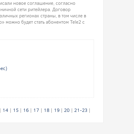
исали новое соглашение, согласно
зничной сети ритейлера. Договор
личных регионах страны, в том числе в
» можно будет стать абонентом Tele2 с
рес)
|
14
|
15
|
16
|
17
|
18
|
19
|
20
|
21-23
|