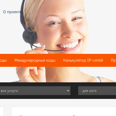
О проекте
оды
Международные коды
Калькулятор IP-сетей
Пр