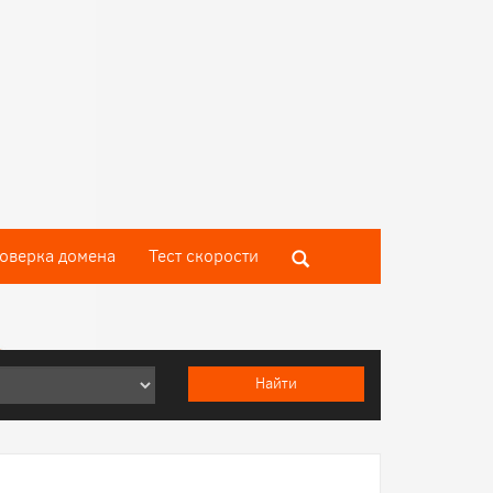
оверка домена
Тест скороcти