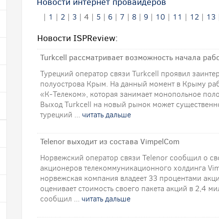
Новости интернет провайдеров
|
1
|
2
|
3
|
4
|
5
|
6
|
7
|
8
|
9
|
10
|
11
|
12
|
13
Новости ISPReview:
Turkcell рассматривает возможность начала раб
Турецкий оператор связи Turkcell проявил заинте
полуострова Крым. На данный момент в Крыму ра
«К-Телеком», которая занимает монопольное поло
Выход Turkcell на новый рынок может существенно
турецкий ...
читать дальше
Telenor выходит из состава VimpelCom
Норвежский оператор связи Telenor сообщил о св
акционеров телекоммуникационного холдинга Vim
норвежская компания владеет 33 процентами акций
оценивает стоимость своего пакета акций в 2,4 ми
сообщил ...
читать дальше