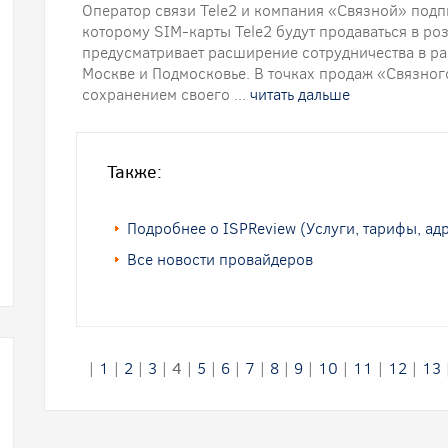
Оператор связи Tele2 и компания «Связной» подп
которому SIM-карты Tele2 будут продаваться в ро
предусматривает расширение сотрудничества в раз
Москве и Подмосковье. В точках продаж «Связного
сохранением своего ...
читать дальше
Также:
Подробнее о ISPReview (Услуги, тарифы, ад
Все новости провайдеров
|
1
|
2
|
3
|
4
|
5
|
6
|
7
|
8
|
9
|
10
|
11
|
12
|
13