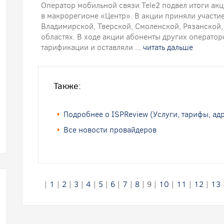
Оператор мобильной связи Tele2 подвел итоги ак
в макрорегионе «Центр». В акции приняли участ
Владимирской, Тверской, Смоленской, Рязанской,
областях. В ходе акции абоненты других оператор
тарификации и оставляли ...
читать дальше
Также:
Подробнее о ISPReview (Услуги, тарифы, ад
Все новости провайдеров
|
1
|
2
|
3
|
4
|
5
|
6
|
7
|
8
|
9
|
10
|
11
|
12
|
13