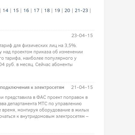
|
14
|
15
|
16
|
17
|
18
|
19
|
20
|
21-23
|
23-04-15
ариф для физических лиц на 3,5%.
у над проектом приказа об изменении
о тарифа, наиболее популярного у
4 руб. в месяц. Сейчас абоненты
 подключения к электросетям
21-04-15
и представила в ФАС проект поправок в
лава департамента МТС по управлению
е время, монтируя оборудование в жилых
чаться к внутридомовым электросетям –