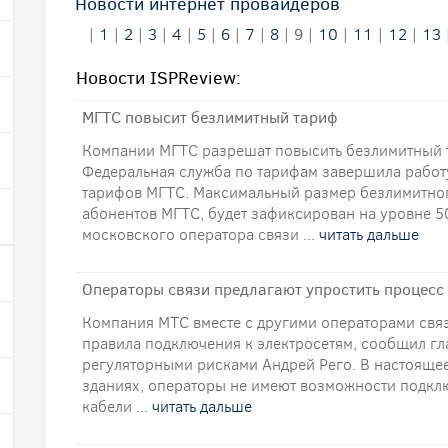
Новости интернет провайдеров
|
1
|
2
|
3
|
4
|
5
|
6
|
7
|
8
|
9
|
10
|
11
|
12
|
13
Новости ISPReview:
МГТС повысит безлимитный тариф
Компании МГТС разрешат повысить безлимитный т
Федеральная служба по тарифам завершила работ
тарифов МГТС. Максимальный размер безлимитног
абонентов МГТС, будет зафиксирован на уровне 50
московского оператора связи ...
читать дальше
Операторы связи предлагают упростить процесс
Компания МТС вместе с другими операторами связ
правила подключения к электросетям, сообщил г
регуляторными рисками Андрей Рего. В настояще
зданиях, операторы не имеют возможности подклю
кабели ...
читать дальше