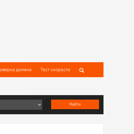
оверка домена
Тест скороcти