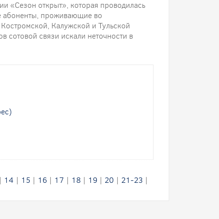
ции «Сезон открыт», которая проводилась
ие абоненты, проживающие во
 Костромской, Калужской и Тульской
ов сотовой связи искали неточности в
рес)
|
14
|
15
|
16
|
17
|
18
|
19
|
20
|
21-23
|