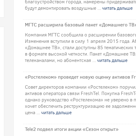
благоустройством города, намерены придерживать
будут демонтировать воздушные ...
читать дальше
МГТС расширила базовый пакет «Домашнего ТВ
Компания МГТС сообщила о расширении базового
Изменения вступили в силу 1 апреля 2015 года. 
«Домашнее ТВ», стали доступны 85 тематических 
в формате высокой четкости. Пакет «Домашнее Т
телеканалами, но абонентская ...
читать дальше
«Ростелеком» проведет новую оценку активов Fr
Совет директоров компании «Ростелеком» поручи
активов оператора связи FreshTel. Покупка Fresh
однако руководство «Ростелекома» не уверено в 
хочет обеспечить реструктуризацию ее задолженнос
цена ...
читать дальше
Tele2 подвел итоги акции «Сезон открыт»