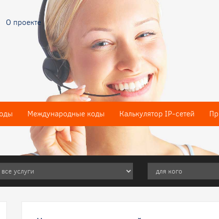
О проекте
оды
Международные коды
Калькулятор IP-сетей
Пр