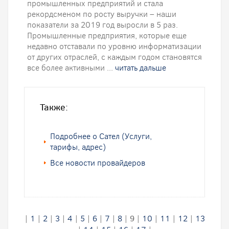
промышленных предприятий и стала
рекордсменом по росту выручки – наши
показатели за 2019 год выросли в 5 раз.
Промышленные предприятия, которые еще
недавно отставали по уровню информатизации
от других отраслей, с каждым годом становятся
все более активными ...
читать дальше
Также:
Подробнее о Сател (Услуги,
тарифы, адрес)
Все новости провайдеров
|
1
|
2
|
3
|
4
|
5
|
6
|
7
|
8
|
9
|
10
|
11
|
12
|
13