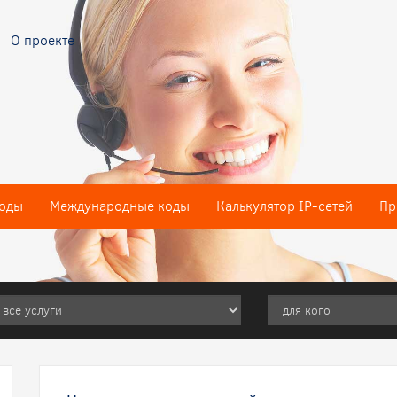
О проекте
оды
Международные коды
Калькулятор IP-сетей
Пр