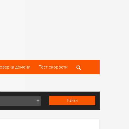
оверка домена
Тест скороcти