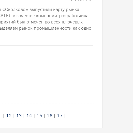
м «Сколково» выпустили карту рынка
АТЕЛ в качестве компании-разработчика
иятий был отмечен во всех ключевых
 выделяем рынок промышленности как одно
1
|
12
|
13
|
14
|
15
|
16
|
17
|