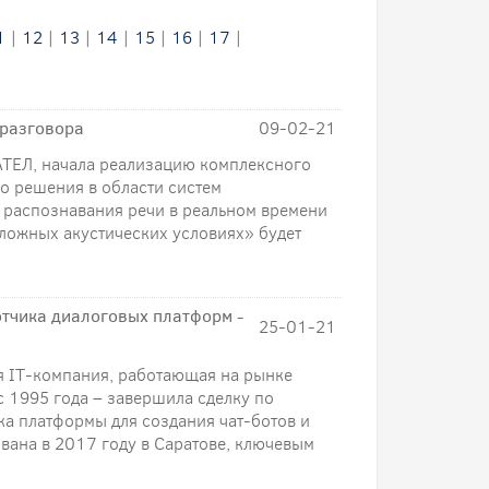
1
|
12
|
13
|
14
|
15
|
16
|
17
|
 разговора
09-02-21
АТЕЛ, начала реализацию комплексного
о решения в области систем
 распознавания речи в реальном времени
 сложных акустических условиях» будет
тчика диалоговых платформ -
25-01-21
я IT-компания, работающая на рынке
1995 года – завершила сделку по
а платформы для создания чат-ботов и
ана в 2017 году в Саратове, ключевым