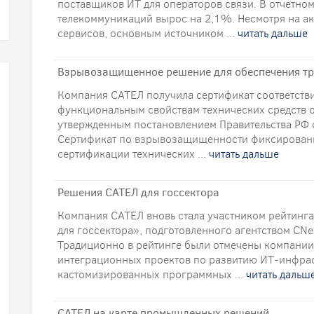
поставщиков ИТ для операторов связи. В отчетно
телекоммуникаций вырос на 2,1%. Несмотря на а
сервисов, основным источником ...
читать дальше
Взрывозащищенное решение для обеспечения тр
Компания САТЕЛ получила сертификат соответств
функциональным свойствам технических средств 
утвержденным постановлением Правительства РФ о
Сертификат по взрывозащищенности фиксированн
сертификации технических ...
читать дальше
Решения САТЕЛ для госсектора
Компания САТЕЛ вновь стала участником рейтин
для госсектора», подготовленного агентством CNe
Традиционно в рейтинге были отмечены компани
интеграционных проектов по развитию ИТ-инфрас
кастомизированных программных ...
читать дальш
САТЕЛ на карте промышленных решений