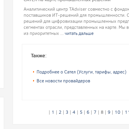
Аналитический центр TAdviser совместно с фондо
поставщиков ИТ-решений для промышленности. С
решений для цифровизации промышленных предпр
сегментах отрасли, представленных на карте. Мы
из приоритетных ...
читать дальше
Также:
Подробнее о Сател (Услуги, тарифы, адрес)
Все новости провайдеров
|
1
|
2
|
3
|
4
|
5
|
6
|
7
|
8
|
9
|
10
|
1