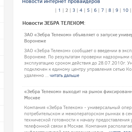
Новости интернет провайдеров
|
1
|
2
|
3
|
4
|
5
|
6
|
7
|
8
|
9
|
10
Новости ЗЕБРА ТЕЛЕКОМ:
ЗАО «Зебра Телеком» объявляет о запуске униве
Воронеже
ЗАО «Зебра Телеком» сообщает о введении в эксп
Воронеже. По результатам проверки надзорными 
эксплуатацию сроком действия до 28.07.2010г. У
подключен к единому центру управления сетью Ко
удаленно ...
читать дальше
«Зебра Телеком» выходит на рынок фиксированн
Москве
Компания «Зебра Телеком» - универсальный опер
потребительском и межоператорском рынках в сем
технической готовности к началу предоставления
телефонной связи в Москве. Компания располагае