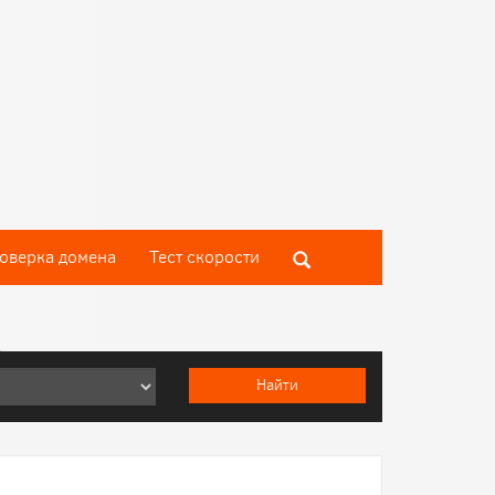
оверка домена
Тест скороcти