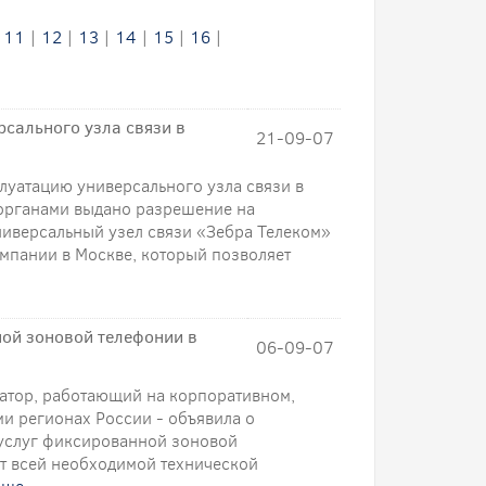
|
11
|
12
|
13
|
14
|
15
|
16
|
рсального узла связи в
21-09-07
луатацию универсального узла связи в
органами выдано разрешение на
ниверсальный узел связи «Зебра Телеком»
мпании в Москве, который позволяет
ой зоновой телефонии в
06-09-07
атор, работающий на корпоративном,
и регионах России - объявила о
 услуг фиксированной зоновой
т всей необходимой технической