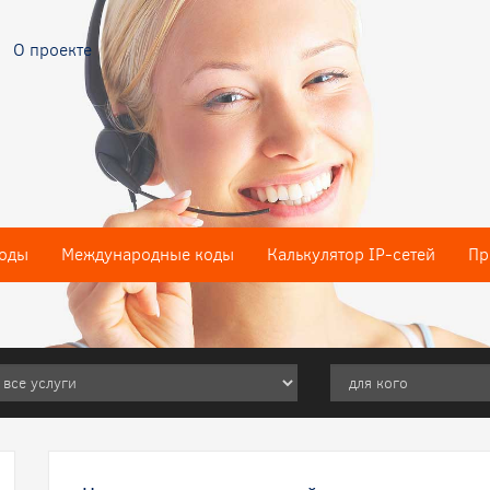
О проекте
оды
Международные коды
Калькулятор IP-сетей
Пр