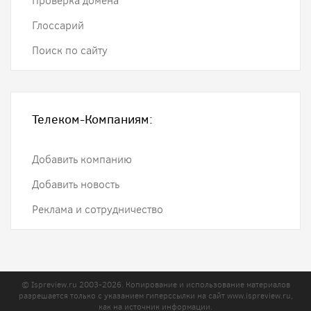
Проверка домена
Глоссарий
Поиск по сайту
Телеком-Компаниям:
Добавить компанию
Добавить новость
Реклама и сотрудничество
© Ispreview.ru 2003-2026. Копирование и использование материалов
разрешается только с указанием гиперссылки на сайт
www.ispreview.ru
,
как на источник информации.