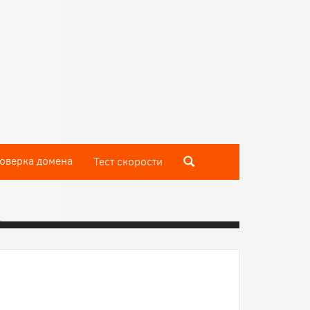
оверка домена
Тест скороcти