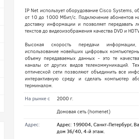
IP Net использует оборудование Cisco Systems, о
от 10 до 1000 Мбит/с. Подключение абонентов на
доставку информации и позволяет передавать
текстов до видеоизображения качества DVD и HDTV
Высокая скорость передачи информации, д
использование новейших цифровых компьютерных
объему передаваемых данных - это те качеств
каналы от других видов телекоммуникаций. Те
оптической сети позволяют объединить все ин
интерактивную среду и сделать компьютер а
терминалом.
На рынке с
2000 г.
Домовая сеть (homenet)
Адрес:
Адрес: 199004, Санкт-Петербург, В
дом 36/40, 4-й этаж.