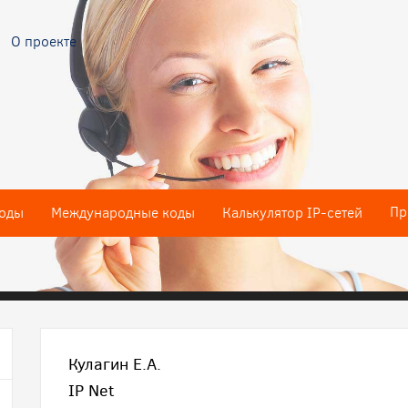
О проекте
Пр
оды
Международные коды
Калькулятор IP-сетей
Кулагин Е.А.
IP Net