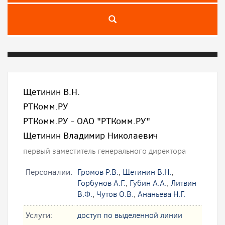
Щетинин В.Н.
РТКомм.РУ
РТКомм.РУ - ОАО "РТКомм.РУ"
Щетинин Владимир Николаевич
первый заместитель генерального директора
Персоналии:
Громов Р.В.
,
Щетинин В.Н.
,
Горбунов А.Г.
,
Губин А.А.
,
Литвин
В.Ф.
,
Чутов О.В.
,
Ананьева Н.Г.
Услуги:
доступ по выделенной линии