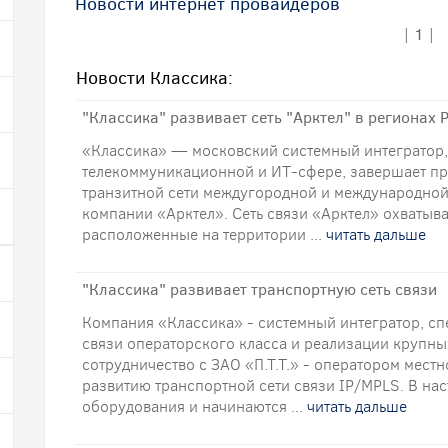
Новости интернет провайдеров
|
1
|
Новости Классика:
"Классика" развивает сеть "Арктел" в регионах 
«Классика» — московский системный интегратор
телекоммуникационной и ИТ-сфере, завершает п
транзитной сети междугородной и международной
компании «Арктел». Сеть связи «Арктел» охватыва
расположенные на территории ...
читать дальше
"Классика" развивает транспортную сеть связи
Компания «Классика» - системный интегратор, с
связи операторского класса и реализации крупны
сотрудничество с ЗАО «П.Т.Т.» - оператором мест
развитию транспортной сети связи IP/MPLS. В на
оборудования и начинаются ...
читать дальше