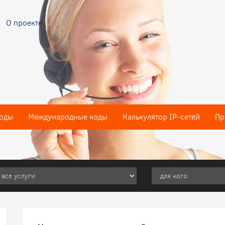
О проекте
оды
Международные коды
Калькулятор IP-сетей
Пр