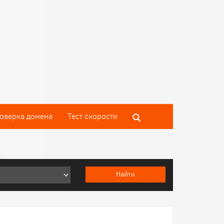
оверка домена
Тест скороcти