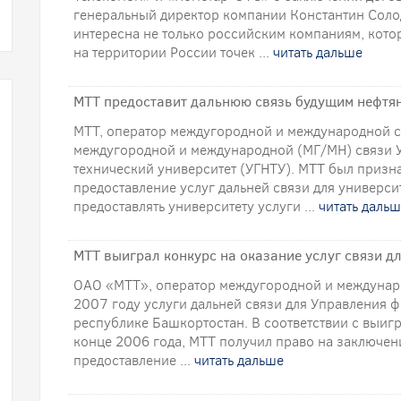
генеральный директор компании Константин Солод
интересна не только российским компаниям, кото
на территории России точек ...
читать дальше
МТТ предоставит дальнюю связь будущим нефтя
МТТ, оператор междугородной и международной св
междугородной и международной (МГ/МН) связи 
технический университет (УГНТУ). МТТ был призна
предоставление услуг дальней связи для университ
предоставлять университету услуги ...
читать даль
МТТ выиграл конкурс на оказание услуг связи д
ОАО «МТТ», оператор междугородной и международ
2007 году услуги дальней связи для Управления 
республике Башкортостан. В соответствии с выи
конце 2006 года, МТТ получил право на заключен
предоставление ...
читать дальше