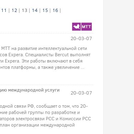
|
11
|
12
|
13
|
14
|
15
|
16
|
20-03-07
 МТТ на развитие интеллектуальной сети
сов Expera. Специалисты Bercut выполнят
и Expera. Эти работы включают в себя
тов платформы, а также увеличение ...
цию международной услуги
20-03-07
ной связи РФ, сообщает о том, что 20-
ание рабочей группы по разработке и
раторов электросвязи РСС и Комиссии РСС
я план организации международной