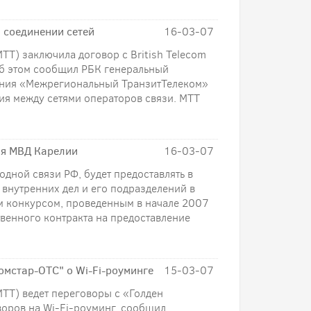
м соединении сетей
16-03-07
Т) заключила договор с British Telecom
Об этом сообщил РБК генеральный
ания «Межрегиональный ТранзитТелеком»
ия между сетями операторов связи. МТТ
ля МВД Карелии
16-03-07
ной связи РФ, будет предоставлять в
 внутренних дел и его подразделений в
м конкурсом, проведенным в начале 2007
твенного контракта на предоставление
омстар-ОТС" о Wi-Fi-роуминге
15-03-07
Т) ведет переговоры с «Голден
оров на Wi-Fi-роуминг, сообщил