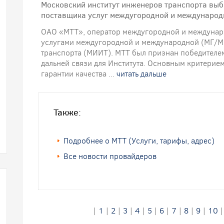
Московский институт инженеров транспорта выб
поставщика услуг междугородной и международ
ОАО «МТТ», оператор междугородной и междунаро
услугами междугородной и международной (МГ/М
транспорта (МИИТ). МТТ был признан победителем
дальней связи для Института. Основным критерие
гарантии качества ...
читать дальше
Также:
Подробнее о МТТ (Услуги, тарифы, адрес)
Все новости провайдеров
|
1
|
2
|
3
|
4
|
5
|
6
|
7
|
8
|
9
|
10