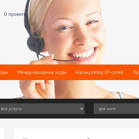
О проекте
оды
Международные коды
Калькулятор IP-сетей
Пр