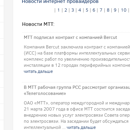
Новости интернет провайдеров
|
1
|
2
|
3
|
4
|
5
|
6
|
7
|
8
|
9
|
10
Новости МТТ:
MTT подписал контракт с компанией Bercut
Компания Bercut заключила контракт с компанией
(ИСС) на базе платформы интеллектуальных серви
комплекс работ по увеличению производительност
инсталляции в 12 городах периферийных компонен
читать дальше
В МТТ рабочая группа РСС рассмотрит организа
«Телеголосование»
ОАО «МТТ», оператор междугородной и международ
21 марта 2007 года в офисе МТТ состоится засед
внедрению новых услуг электросвязи Совета опе
по электросвязи. На заседании будет обсуждатьс
интеллектуальной ...
читать дальше