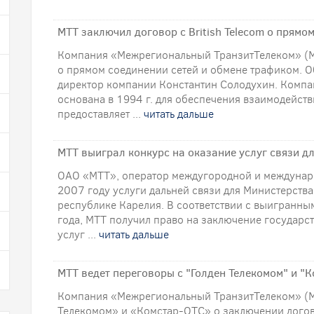
МТТ заключил договор с British Telecom о прямо
Компания «Межрегиональный ТранзитТелеком» (МТ
о прямом соединении сетей и обмене трафиком. 
директор компании Константин Солодухин. Комп
основана в 1994 г. для обеспечения взаимодейств
предоставляет ...
читать дальше
МТТ выиграл конкурс на оказание услуг связи д
ОАО «МТТ», оператор междугородной и международ
2007 году услуги дальней связи для Министерства
республике Карелия. В соответствии с выигранны
года, МТТ получил право на заключение государс
услуг ...
читать дальше
МТТ ведет переговоры с "Голден Телекомом" и "К
Компания «Межрегиональный ТранзитТелеком» (МТ
Телекомом» и «Комстар-ОТС» о заключении догов