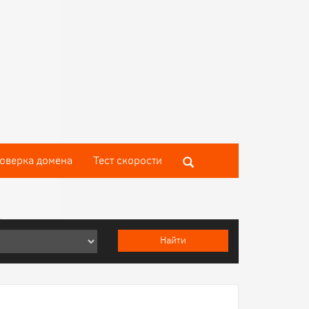
оверка домена
Тест скороcти