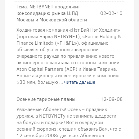
Тема: NETBYNET продолжит
консолидацию рынка ШПД
02-02-10
Москвы и Московской области
Холдинговая компания «Нэт Бай Нэт Холдинг»
(торговая марка NETBYNET), «Fairlie Holding &
Finance Limited» («FH&FL»), официально
объявляет об успешном завершении
очередного раунда по привлечению нового
акционерного капитала со стороны компании
Aton Capital Partners (ACP) и Ивана Таврина.
Новые акционеры инвестировали в компанию
$30 млн, большую ...
читать дальше
Осенние тарифные планы!
12-09-08
Уважаемые Абоненты! Осень – праздник
урожая, а NETBYNETу не занимать щедрости
на бонусы и подарки! Вот и очередной
осенний сюрприз: спешим объявить Вам, что с
12 сентября 2008г для всех Абонентов