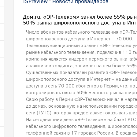
ISPreview
:
Новости провайдеров
Дом.ru: «ЭР-Телеком» занял более 55% рын
50% рынка широкополосного доступа в Инт
Число абонентов кабельного телевидения «ЭР-Те
широкополосного доступа в Интернет – 70 000.
Телекоммуникационный холдинг «ЭР-Телеком» ук
рынке кабельного телевидения, подключив 110 ты
компания является лидером пермского рынка каб
аналитиков холдинга, занимает на нем более 55%
Существенных показателей развития «ЭР-Телеком
широкополосного доступа в Интернет – на данный
доступа в сеть 70 000 абонентов в Перми, что, п
контролировать около 50% местного рынка широк
Свою работу в Перми «ЭР-Телеком» начал в марте
до дома», основанную на использовании городс
сети (ГУТС), которая предоставляет оказывать ш
На сегодняшний день «ЭР-Телеком» на базе ГУТС 
кабельного цифрового телевидения, широкополос
телефонной связи в 17 городах России. В средн