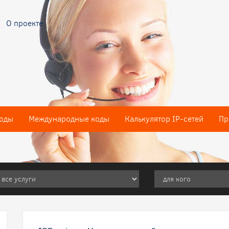
О проекте
оды
Международные коды
Калькулятор IP-сетей
Пр