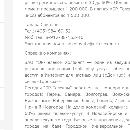
рынке регионов составляет от 30 до 60%. Общее
момент превышает 1 200 000. В планах «ЭР-Теле
числа абонентов до 1 500 000.
Тамара Соколова
Тел.: (495) 984-69-52,
Моб. тел.: 8-912-88-153-46
Электронная почта: sokolovatv@ertelecom.ru
Справка о компаниях:
ЗАО "ЭР-Телеком Холдинг" — один из ведущи
регионах, поставщик triple-play услуг: кабель
доступ в Интернет для частных лиц («Дом.ru») 
связь «Горсвязь».
Сегодня "ЭР-Телеком" работает на корпоратив
городов: Пермь, Самара, Волгоград, Волжск
Нижнекамск, Набережные Челны, Тюмень, Ижевск,
Нижний Новгород. На долю компаний холдинга 
60% рынка телеком-услуг. В Новосибирске и
апреле текущего года. Базовые направления де
городе на базе Городской Универсальной Т