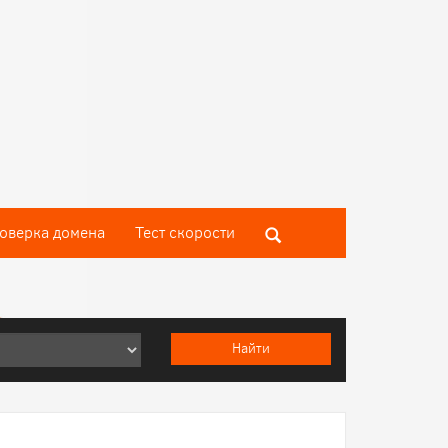
оверка домена
Тест скороcти