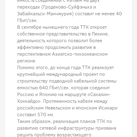
емкость соединений с Китаем на двух
переходах (Гродеково-Суйфэньхэ и
Забайкальск-Манчжурия) составит не менее 40
Гбит/сек.
В сентябре нынешнего года ТТК откроет
собственное представительство в Пекине,
деятельность которого позволит более
эффективно продолжить развитие в
перспективном Азиатско-тихоокеанском
регионе.
Помимо этого, до конца года ТТК реализует
крупнейший международный проект по
строительству подводной кабельной системы
емкостью 640 Гбит/сек, которая соединит
Россию и Японию на маршруте «Сахалин-
Хоккайдо». Протяженность кабеля между
российским Невельском и японским Исикари
составит 570 км.
Таким образом, реализация планов ТТК по
развитию сетевой инфраструктуры призвана
решить проблему возрастающего