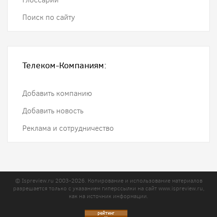
Поиск по сайту
Телеком-Компаниям:
Добавить компанию
Добавить новость
Реклама и сотрудничество
© Ispreview.ru 2003-2026. Копирование и использование материалов
разрешается только с указанием гиперссылки на сайт
www.ispreview.ru
,
как на источник информации.