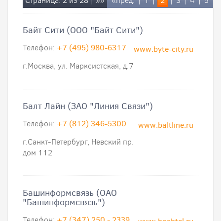
Страница: 2 из 28 |
»»
«пред.
|
1
|
2
|
3
|
4
|
5
|
Байт Сити (ООО "Байт Сити")
Телефон:
+7 (495) 980-6317
www.byte-city.ru
г.Москва, ул. Марксистская, д.7
Балт Лайн (ЗАО "Линия Связи")
Телефон:
+7 (812) 346-5300
www.baltline.ru
г.Санкт-Петербург, Невский пр.
дом 112
Башинформсвязь (ОАО
"Башинформсвязь")
Телефон:
+7 (347) 250 - 2339