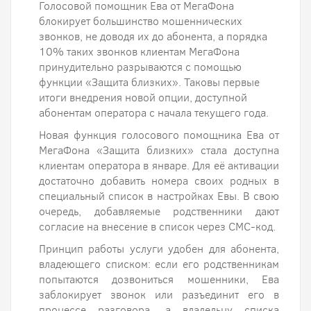
Голосовой помощник Ева от МегаФона
блокирует большинство мошеннических
звонков, не доводя их до абонента, а порядка
10% таких звонков клиентам МегаФона
принудительно разрываются с помощью
функции «Защита близких». Таковы первые
итоги внедрения новой опции, доступной
абонентам оператора с начала текущего года.
Новая функция голосового помощника Ева от
МегаФона «Защита близких» стала доступна
клиентам оператора в январе. Для её активации
достаточно добавить номера своих родных в
специальный список в настройках Евы. В свою
очередь, добавляемые родственники дают
согласие на внесение в список через СМС-код.
Принцип работы услуги удобен для абонента,
владеющего списком: если его родственникам
попытаются дозвониться мошенники, Ева
заблокирует звонок или разъединит его в
процессе разговора, а владельцу списка