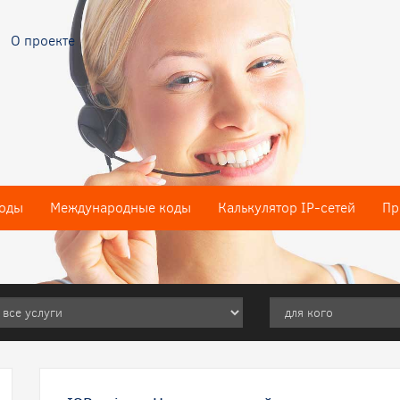
О проекте
оды
Международные коды
Калькулятор IP-сетей
Пр