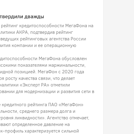
дтвердили дважды
о рейтинг кредитоспособности МегаФона на
литики АКРА, подтвердив рейтинг
 ведущих рейтинговых агентства России
вития компании и ее операционную
едитоспособности МегаФона обусловлен
ысокими показателями маржинальности,
видной позицией. МегаФон с 2020 года
 росту качества связи, что делает
аналитики «Эксперт РА» отметили
вании для модернизации и развития сети в
е кредитного рейтинга ПАО «МегаФон»
ьности, среднего размера долга и
уровня ликвидности». Агентство отмечает,
вают определенное давление на
к-профиль характеризуется сильной