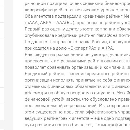
рыночной позицией, очень сильными бизнес-про
диверсификацией, а также высоким уровнем корп
Оба агентства подтвердили кредитный рейтинг Ме
ruAAA, АКРА – AAА(RU); прогнозы по рейтингу «
Первый раз оценку деятельности компании «Эксп
опубликовала кредитный рейтинг МегаФона почти 
По данным Центрального банка России, совокупн
приходится на долю «Эксперт РА» и АКРА.
Как следует из разъяснений регулятора, участник
присвоенных им различными рейтинговыми агент
позволяет сравнивать организации и компании, и
Кредитный рейтинг – мнение кредитного рейтинго
организации исполнять принятые на себя финансо
отдельных финансовых обязательств или финансо
«Несмотря на общую непростую ситуацию, МегаФ
финансовой устойчивости, что обусловлено прав
последовательной ее реализацией. Мы сохраняем
этом существенно повысили эффективность управ
ведущих рейтинговых агентств – еще одно подтве
пути развития нашего бизнеса», – отметил фина