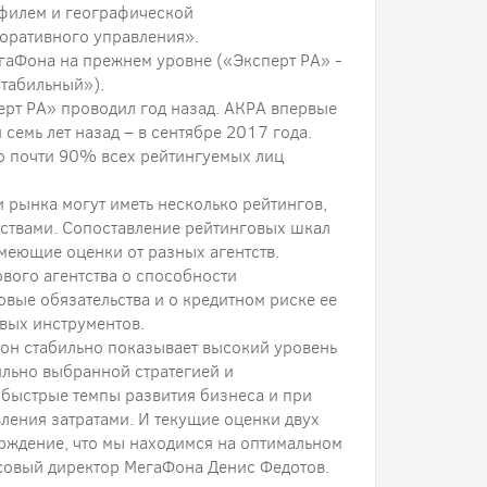
филем и географической
оративного управления».
гаФона на прежнем уровне («Эксперт РА» -
Стабильный»).
ерт РА» проводил год назад. АКРА впервые
семь лет назад – в сентябре 2017 года.
о почти 90% всех рейтингуемых лиц
и рынка могут иметь несколько рейтингов,
ствами. Сопоставление рейтинговых шкал
меющие оценки от разных агентств.
вого агентства о способности
вые обязательства и о кредитном риске ее
вых инструментов.
он стабильно показывает высокий уровень
ильно выбранной стратегией и
 быстрые темпы развития бизнеса и при
ления затратами. И текущие оценки двух
рждение, что мы находимся на оптимальном
нсовый директор МегаФона Денис Федотов.