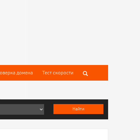
оверка домена
Тест скороcти