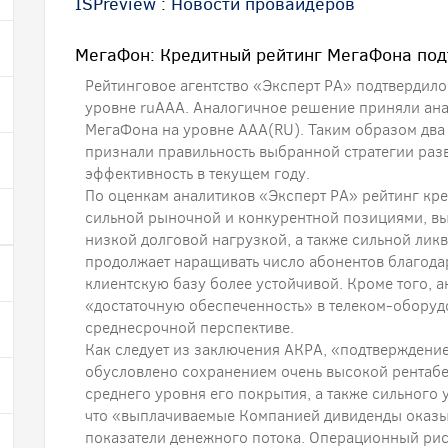
ISPreview
:
Новости провайдеров
МегаФон: Кредитный рейтинг МегаФона по
Рейтинговое агентство «Эксперт РА» подтвердил
уровне ruAАА. Аналогичное решение приняли ана
МегаФона на уровне AAA(RU). Таким образом два
признали правильность выбранной стратегии раз
эффективность в текущем году.
По оценкам аналитиков «Эксперт РА» рейтинг кр
сильной рыночной и конкурентной позициями, в
низкой долговой нагрузкой, а также сильной лик
продолжает наращивать число абонентов благодаря
клиентскую базу более устойчивой. Кроме того, 
«достаточную обеспеченность» в телеком-оборудо
среднесрочной перспективе.
Как следует из заключения АКРА, «подтверждени
обусловлено сохранением очень высокой рентабел
среднего уровня его покрытия, а также сильного 
что «выплачиваемые Компанией дивиденды оказы
показатели денежного потока. Операционный рис