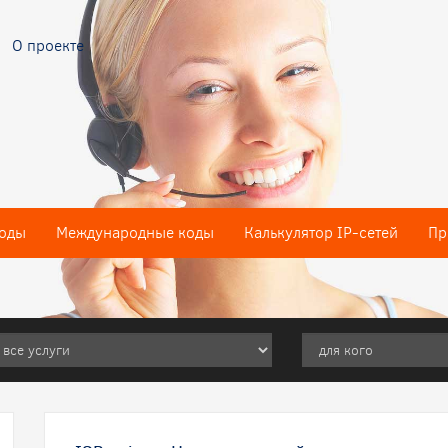
О проекте
оды
Международные коды
Калькулятор IP-сетей
Пр