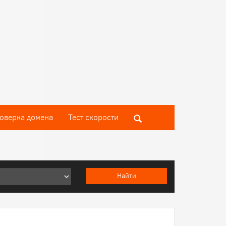
оверка домена
Тест скороcти