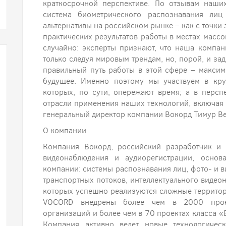
краткосрочной перспективе. По отзывам наши
система биометрического распознавания лиц
альтернативы на российском рынке – как с точки
практических результатов работы в местах массо
случайно: эксперты признают, что наша компан
только следуя мировым трендам, но, порой, и зад
правильный путь работы в этой сфере – макси
будущее. Именно поэтому мы участвуем в кру
которых, по сути, опережают время; а в перс
отрасли применения наших технологий, включая 
генеральный директор компании Вокорд Тимур Ве
О компании
Компания Вокорд, российский разработчик и 
видеонаблюдения и аудиорегистрации, осно
компании: системы распознавания лиц, фото- и
транспортных потоков, интеллектуального видео
которых успешно реализуются сложные террито
VOCORD внедрены более чем в 2000 проек
организаций и более чем в 70 проектах класса «
Компания активно ведет новые технологическ