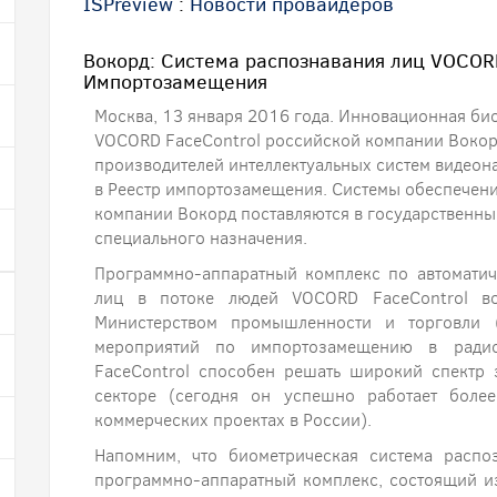
ISPreview
:
Новости провайдеров
Вокорд: Система распознавания лиц VOCORD
Импортозамещения
Москва, 13 января 2016 года. Инновационная би
VOCORD FaceControl российской компании Вокорд
производителей интеллектуальных систем видеон
в Реестр импортозамещения. Системы обеспечени
компании Вокорд поставляются в государственны
специального назначения.
Программно-аппаратный комплекс по автомати
лиц в потоке людей VOCORD FaceControl во
Министерством промышленности и торговли
мероприятий по импортозамещению в радио
FaceControl способен решать широкий спектр 
секторе (сегодня он успешно работает боле
коммерческих проектах в России).
Напомним, что биометрическая система распо
программно-аппаратный комплекс, состоящий и