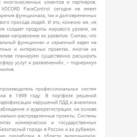
х многочисленных клиентов и партнеров,
 VOCORD FaceControl сегодня не имеет
 зрения функционала, так и долговременных
вого прохода людей. И это, конечно же, не
ия создает продукты мирового уровня, не
авая направление их развития. Считаю, что
мальный функционал и серьезный задел на
пных и интересных проектах, многие из
пективе планируем существенно расширить
сферу услуг и развлечений», – подчеркнул
килов.
производитель профессиональных систем
вана в 1999 году. В портфеле решений
 видеофиксации нарушений ПДД и аналитики
наблюдения и аудиорегистрации, на основе
риально-распределенные проекты. Системы
тах коммерческих и государственных
Безопасный город» в России и за рубежом.
ие разработки в области видеоанализа: