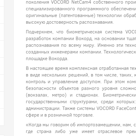
поколения VOCORD NetCam4 собственного произ
специализированного программного обеспечени
оригинальные (патентованные) технологии обр
высокую достоверность распознавания.
Подчеркнем, что биометрическая система VOC
разработок компании Вокорд, на основании тща
распознавания по всему миру. Именно эти техн
созданных инженерами компании. Технологическ
площадке Вокорда.
В настоящее время комплексная отработанная те
в виде нескольких решений, в том числе, таких,
контроль и управление доступом. При этом ко
безопасности объектов разного уровня сложно
(вокзалах, метро) и стадионах. Биометричес
государственными структурами, среди котор
администрации. Также системы VOCORD FaceCont
сфере и в розничной торговле.
«Когда мы говорим об импортозамещении, нам, ск
где страна либо уже имеет отраслевое пре