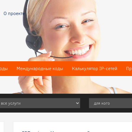
О проекте
оды
Международные коды
Калькулятор IP-сетей
Пр