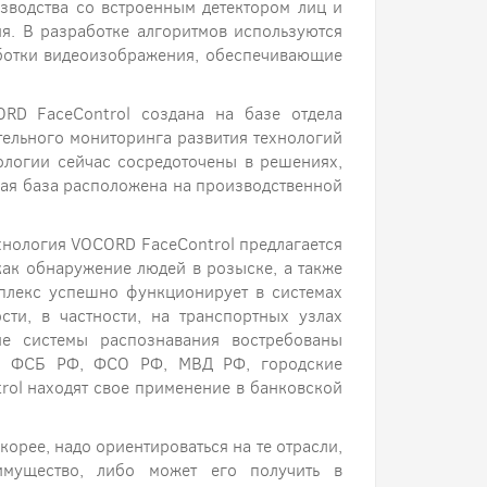
водства со встроенным детектором лиц и
я. В разработке алгоритмов используются
аботки видеоизображения, обеспечивающие
ORD FaceControl создана на базе отдела
тельного мониторинга развития технологий
ологии сейчас сосредоточены в решениях,
ая база расположена на производственной
хнология VOCORD FaceControl предлагается
 как обнаружение людей в розыске, а также
мплекс успешно функционирует в системах
сти, в частности, на транспортных узлах
кие системы распознавания востребованы
ых: ФСБ РФ, ФСО РФ, МВД РФ, городские
rol находят свое применение в банковской
орее, надо ориентироваться на те отрасли,
имущество, либо может его получить в