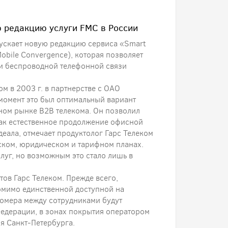
ю редакцию услуги FMC в России
ускает новую редакцию сервиса «Smart
obile Convergence), которая позволяет
 и беспроводной телефонной связи
м в 2003 г. в партнерстве с ОАО
момент это был оптимальный вариант
ном рынке B2B телекома. Он позволил
ак естественное продолжение офисной
деала, отмечает продуктолог Гарс Телеком
еском, юридическом и тарифном планах.
луг, но возможным это стало лишь в
ов Гарс Телеком. Прежде всего,
омимо единственной доступной на
омера между сотрудниками будут
Федерации, в зонах покрытия оператором
я Санкт-Петербурга.