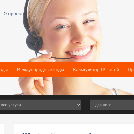
О проекте
оды
Международные коды
Калькулятор IP-сетей
Пр