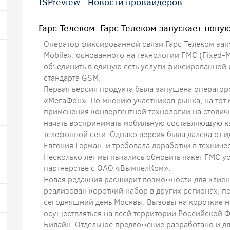
ISPreview
:
Новости провайдеров
Гарс Телеком: Гарс Телеком запускает нову
Оператор фиксированной связи Гарс Телеком зап
Mobile», основанного на технологии FMC (Fixed-M
объединить в единую сеть услуги фиксированной
стандарта GSM.
Первая версия продукта была запущена операторо
«МегаФон». По мнению участников рынка, на тот 
применения конвергентной технологии на столич
начать воспринимать мобильную составляющую к
телефонной сети. Однако версия была далека от и
Евгения Герман, и требовала доработки в технич
Несколько лет мы пытались обновить пакет FMC ус
партнерстве с ОАО «ВымпелКом».
Новая редакция расширит возможности для клиент
реализован короткий набор в других регионах, п
сегодняшний день Москвы. Вызовы на короткие н
осуществляться на всей территории Российской 
Билайн. Отдельное предложение разработано и дл