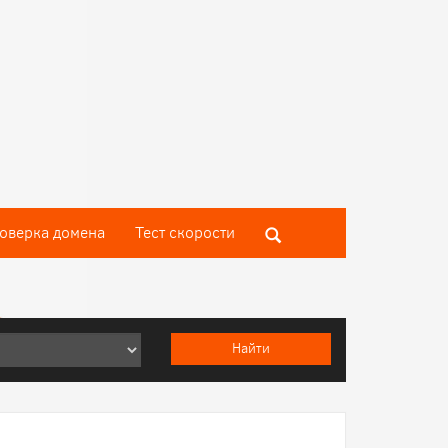
оверка домена
Тест скороcти