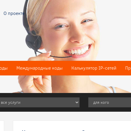
О проекте
оды
Международные коды
Калькулятор IP-сетей
Пр