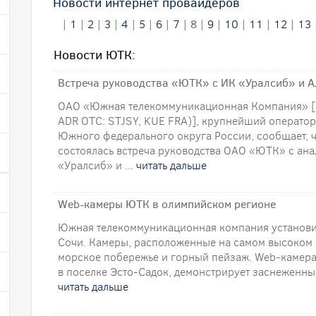
Новости интернет провайдеров
|
1
|
2
|
3
|
4
|
5
|
6
|
7
|
8
|
9
|
10
|
11
|
12
|
13
Новости ЮТК:
Встреча руководства «ЮТК» с ИК «Уралсиб» и 
ОАО «Южная телекоммуникационная Компания» [(
ADR OTC: STJSY, KUE FRA)], крупнейший операто
Южного федерального округа России, сообщает, ч
состоялась встреча руководства ОАО «ЮТК» с ан
«Уралсиб» и ...
читать дальше
Web-камеры ЮТК в олимпийском регионе
Южная телекоммуникационная компания установи
Сочи. Камеры, расположенные на самом высоком з
морское побережье и горный пейзаж. Web-камерa
в поселке Эсто-Садок, демонстрирует заснеженные
читать дальше