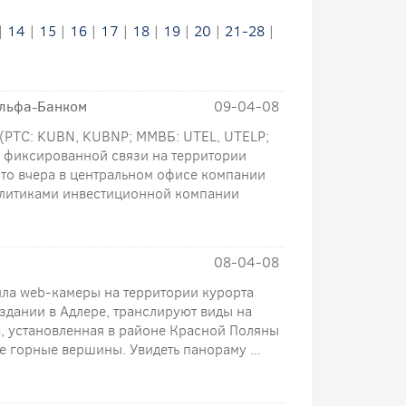
|
14
|
15
|
16
|
17
|
18
|
19
|
20
|
21-28
|
Альфа-Банком
09-04-08
РТС: KUBN, KUBNP; ММВБ: UTEL, UTELP;
р фиксированной связи на территории
то вчера в центральном офисе компании
алитиками инвестиционной компании
08-04-08
ла web-камеры на территории курорта
дании в Адлере, транслируют виды на
, установленная в районе Красной Поляны
 горные вершины. Увидеть панораму ...