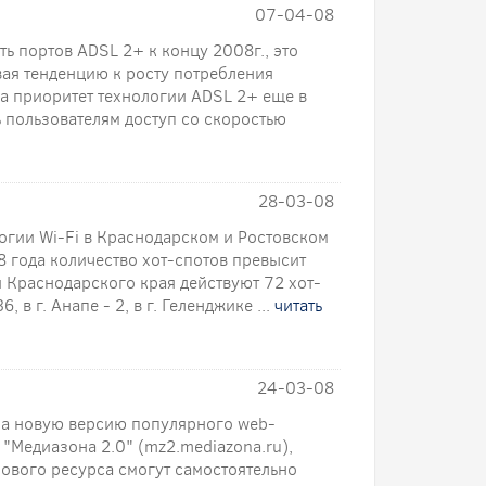
07-04-08
ть портов ADSL 2+ к концу 2008г., это
ая тенденцию к росту потребления
а приоритет технологии ADSL 2+ еще в
ь пользователям доступ со скоростью
28-03-08
логии Wi-Fi в Краснодарском и Ростовском
8 года количество хот-спотов превысит
и Краснодарского края действуют 72 хот-
, в г. Анапе - 2, в г. Геленджике ...
читать
24-03-08
а новую версию популярного web-
 "Медиазона 2.0" (mz2.mediazona.ru),
нового ресурса смогут самостоятельно