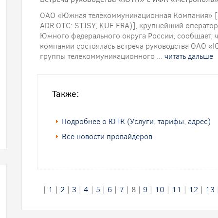
ОАО «Южная телекоммуникационная Компания» [(
ADR OTC: STJSY, KUE FRA)], крупнейший операто
Южного федерального округа России, сообщает, ч
компании состоялась встреча руководства ОАО «
группы телекоммуникационного ...
читать дальше
Также:
Подробнее о ЮТК (Услуги, тарифы, адрес)
Все новости провайдеров
|
1
|
2
|
3
|
4
|
5
|
6
|
7
|
8
|
9
|
10
|
11
|
12
|
13