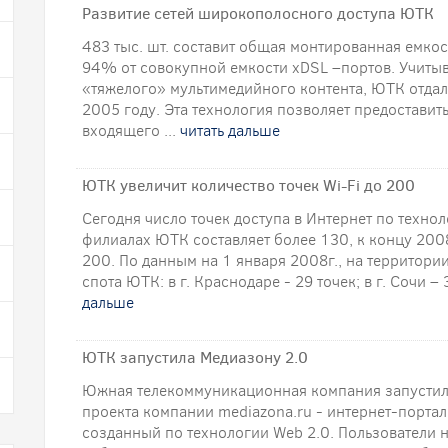
Развитие сетей широкополосного доступа ЮТК
483 тыс. шт. составит общая монтированная емкос
94% от совокупной емкости хDSL –портов. Учитыв
«тяжелого» мультимедийного контента, ЮТК отдал
2005 году. Эта технология позволяет предоставит
входящего ...
читать дальше
ЮТК увеличит количество точек Wi-Fi до 200
Сегодня число точек доступа в Интернет по техно
филиалах ЮТК составляет более 130, к концу 200
200. По данным на 1 января 2008г., на территори
спота ЮТК: в г. Краснодаре - 29 точек; в г. Сочи – 36
дальше
ЮТК запустила Медиазону 2.0
Южная телекоммуникационная компания запустил
проекта компании mediazona.ru - интернет-портал
созданный по технологии Web 2.0. Пользователи 