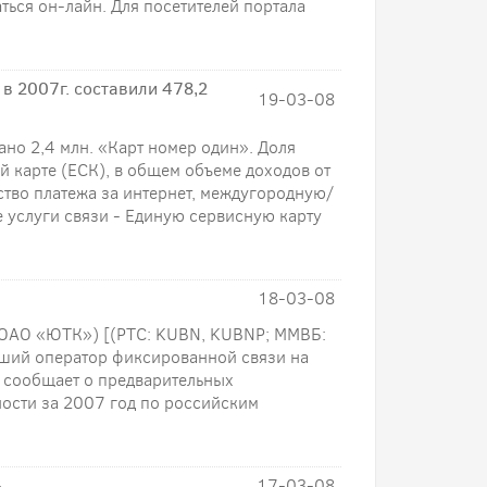
ться он-лайн. Для посетителей портала
в 2007г. составили 478,2
19-03-08
но 2,4 млн. «Карт номер один». Доля
й карте (ЕСК), в общем объеме доходов от
ство платежа за интернет, междугородную/
 услуги связи - Единую сервисную карту
18-03-08
ОАО «ЮТК») [(РТС: KUBN, KUBNP; ММВБ:
йший оператор фиксированной связи на
 сообщает о предварительных
ости за 2007 год по российским
»
17-03-08