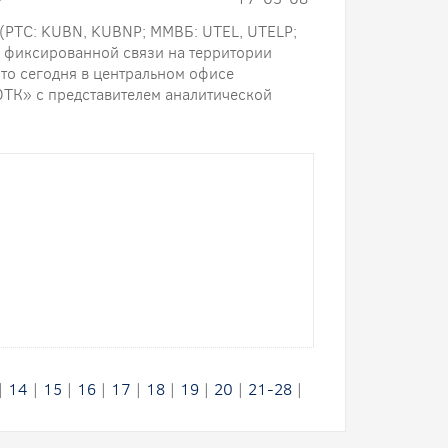
РТС: KUBN, KUBNP; ММВБ: UTEL, UTELP;
р фиксированной связи на территории
то сегодня в центральном офисе
ЮТК» с представителем аналитической
|
14
|
15
|
16
|
17
|
18
|
19
|
20
|
21-28
|