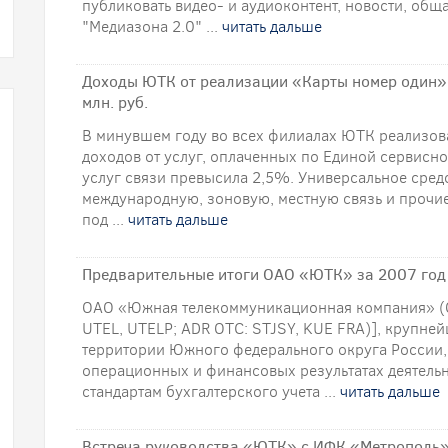
публиковать видео- и аудиоконтент, новости, обща
"Медиазона 2.0" ...
читать дальше
Доходы ЮТК от реализации «Карты номер один» 
млн. руб.
В минувшем году во всех филиалах ЮТК реализова
доходов от услуг, оплаченных по Единой сервисно
услуг связи превысила 2,5%. Универсальное сред
международную, зоновую, местную связь и прочие
под ...
читать дальше
Предварительные итоги ОАО «ЮТК» за 2007 год
ОАО «Южная телекоммуникационная компания» (
UTEL, UTELP; ADR OTC: STJSY, KUE FRA)], крупне
территории Южного федерального округа России,
операционных и финансовых результатах деятельн
стандартам бухгалтерского учета ...
читать дальше
Встреча руководства «ЮТК» с ИФК «Метрополь