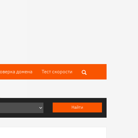
оверка домена
Тест скороcти