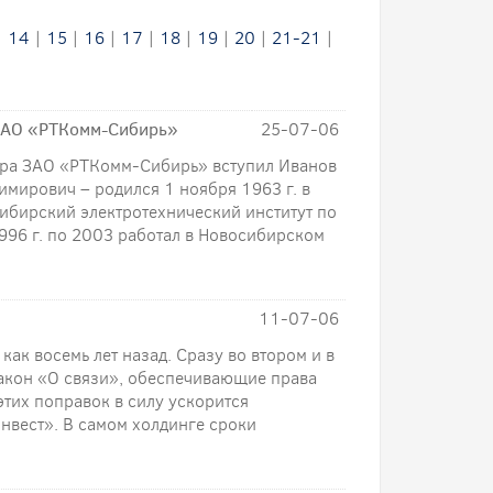
|
14
|
15
|
16
|
17
|
18
|
19
|
20
|
21-21
|
 ЗАО «РТКомм-Сибирь»
25-07-06
тора ЗАО «РТКомм-Сибирь» вступил Иванов
мирович – родился 1 ноября 1963 г. в
ибирский электротехнический институт по
996 г. по 2003 работал в Новосибирском
11-07-06
как восемь лет назад. Сразу во втором и в
закон «О связи», обеспечивающие права
этих поправок в силу ускорится
нвест». В самом холдинге сроки