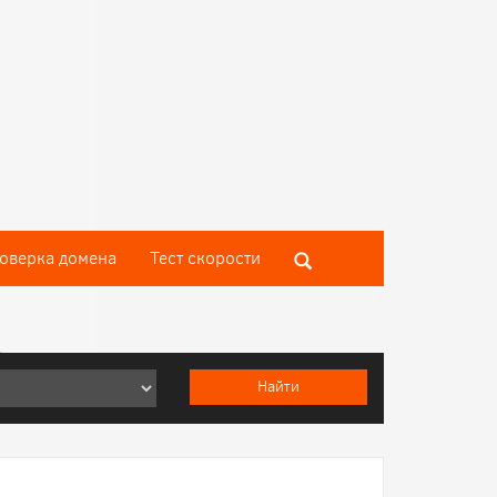
оверка домена
Тест скороcти