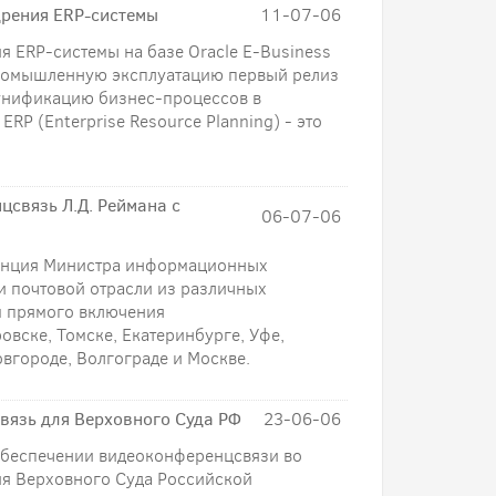
дрения ERP-системы
11-07-06
 ERP-системы на базе Oracle E-Business
 промышленную эксплуатацию первый релиз
унификацию бизнес-процессов в
RP (Enterprise Resource Planning) - это
связь Л.Д. Реймана с
06-07-06
ренция Министра информационных
и почтовой отрасли из различных
м прямого включения
овске, Томске, Екатеринбурге, Уфе,
овгороде, Волгограде и Москве.
язь для Верховного Суда РФ
23-06-06
обеспечении видеоконференцсвязи во
ия Верховного Суда Российской