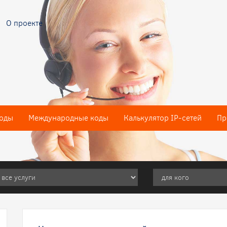
О проекте
оды
Международные коды
Калькулятор IP-сетей
Пр