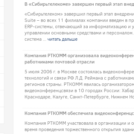
В «Сибирьтелекоме» завершен первый этап вне
«Сибирьтелеком» завершил первый этап внедрения
Suite – во всех 11 филиалах компании введен в
ERP-системы, отвечающий за информатизацию и 
управлении основными средствами и персоналом. E
система ...
читать дальше
Компания РТКОММ организовала видеоконференц
работниками почтовой отрасли
5 июля 2006 г. в Москве состоялась видеоконфе
технологий и связи РФ Л.Д. Реймана с работникам
регионов страны. РТКОММ явилась организаторо
видеоконференцсвязи в 10 городах России: Хабар
Краснодаре, Калуге, Санкт-Петербурге, Нижнем Н
Компания РТКОММ обеспечила видеоконференцсв
Компания РТКОММ участвовала в организации и 
время проведения торжественного открытия здан