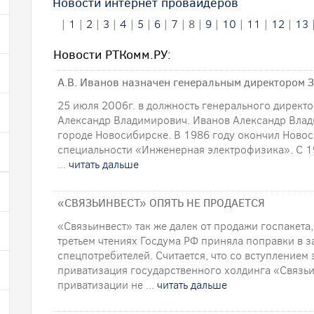
Новости интернет провайдеров
|
1
|
2
|
3
|
4
|
5
|
6
|
7
|
8
|
9
|
10
|
11
|
12
|
13
Новости РТКомм.РУ:
А.В. Иванов назначен генеральным директором
25 июля 2006г. в должность генерального дирек
Александр Владимирович. Иванов Александр Влади
городе Новосибирске. В 1986 году окончил Новос
специальности «Инженерная электрофизика». С 1
...
читать дальше
«СВЯЗЬИНВЕСТ» ОПЯТЬ НЕ ПРОДАЕТСЯ
«Связьинвест» так же далек от продажи госпакета, 
третьем чтениях Госдума РФ приняла поправки в 
спецпотребителей. Считается, что со вступлением 
приватизация государственного холдинга «Связьи
приватизации не ...
читать дальше