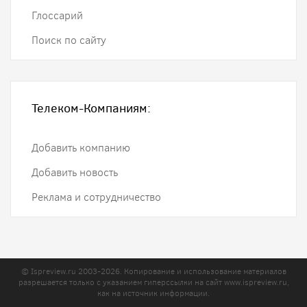
Глоссарий
Поиск по сайту
Телеком-Компаниям:
Добавить компанию
Добавить новость
Реклама и сотрудничество
© Ispreview.ru 2003-2026. Копирование и использование материалов
разрешается только с указанием гиперссылки на сайт
www.ispreview.ru
,
как на источник информации.