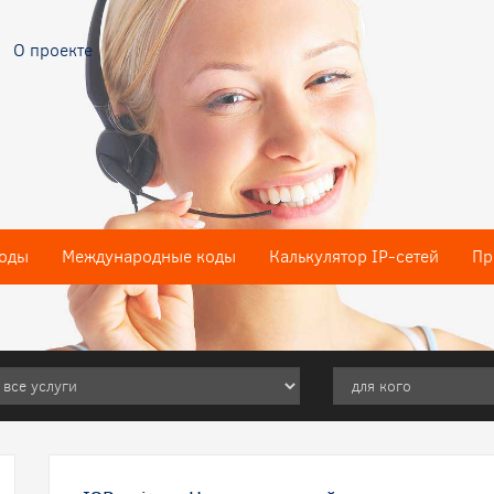
О проекте
оды
Международные коды
Калькулятор IP-сетей
Пр