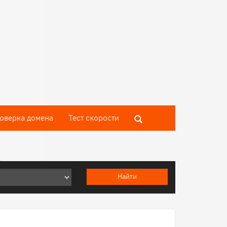
оверка домена
Тест скороcти