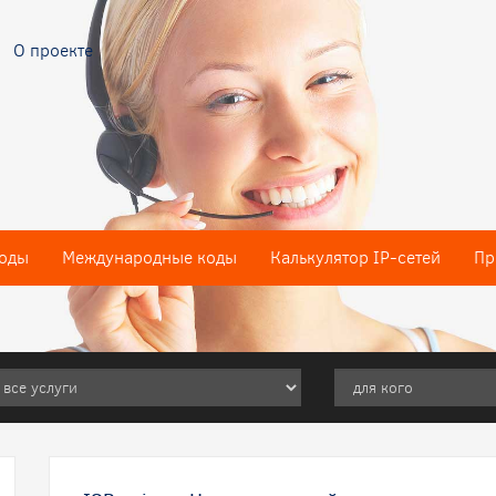
О проекте
оды
Международные коды
Калькулятор IP-сетей
Пр