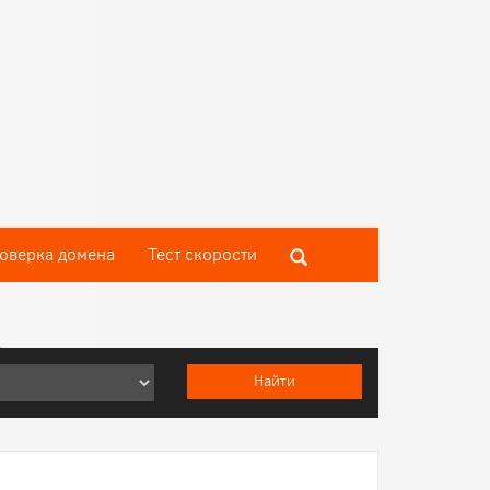
оверка домена
Тест скороcти