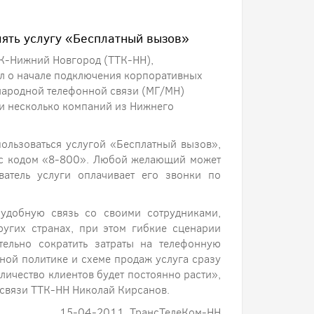
ять услугу «Бесплатный вызов»
ТК-Нижний Новгород (ТТК-НН),
л о начале подключения корпоративных
народной телефонной связи (МГ/МН)
ли несколько компаний из Нижнего
льзоваться услугой «Бесплатный вызов»,
 с кодом «8-800». Любой желающий может
ватель услуги оплачивает его звонки по
удобную связь со своими сотрудниками,
ругих странах, при этом гибкие сценарии
тельно сократить затраты на телефонную
ной политике и схеме продаж услуга сразу
личество клиентов будет постоянно расти»,
й связи ТТК-НН Николай Кирсанов.
15-04-2011, ТрансТелеКом-НН