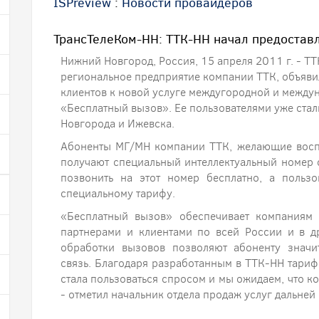
ISPreview
:
Новости провайдеров
ТрансТелеКом-НН: ТТК-НН начал предоставл
Нижний Новгород, Россия, 15 апреля 2011 г. - Т
региональное предприятие компании ТТК, объяви
клиентов к новой услуге междугородной и между
«Бесплатный вызов». Ее пользователями уже ста
Новгорода и Ижевска.
Абоненты МГ/МН компании ТТК, желающие воспо
получают специальный интеллектуальный номер
позвонить на этот номер бесплатно, а пользо
специальному тарифу.
«Бесплатный вызов» обеспечивает компаниям 
партнерами и клиентами по всей России и в д
обработки вызовов позволяют абоненту значи
связь. Благодаря разработанным в ТТК-НН тариф
стала пользоваться спросом и мы ожидаем, что ко
- отметил начальник отдела продаж услуг дальне