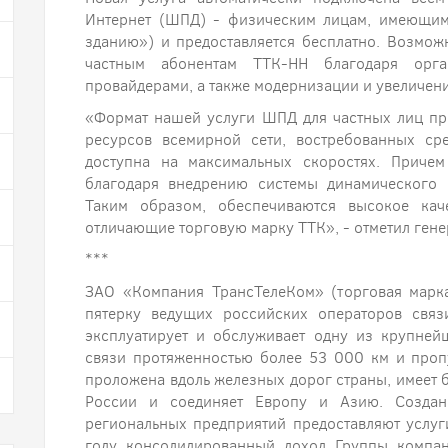
Интернет (ШПД) - физическим лицам, имеющим
зданию») и предоставляется бесплатно. Возмож
частным абонентам ТТК-НН благодаря орг
провайдерами, а также модернизации и увеличен
«Формат нашей услуги ШПД для частных лиц при
ресурсов всемирной сети, востребованных сре
доступна на максимальных скоростях. Причем
благодаря внедрению системы динамического 
Таким образом, обеспечиваются высокое кач
отличающие торговую марку ТТК», - отметил ген
***
ЗАО «Компания ТрансТелеКом» (торговая марка
пятерку ведущих российских операторов свя
эксплуатирует и обслуживает одну из крупней
связи протяженностью более 53 000 км и проп
проложена вдоль железных дорог страны, имеет б
России и соединяет Европу и Азию. Созда
региональных предприятий предоставляют услуг
году консолидированный доход Группы компан