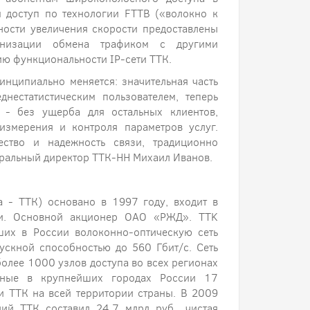
 доступ по технологии FTTB («волокно к
ности увеличения скорости предоставлены
анизации обмена трафиком с другими
ию функциональности IP-сети ТТК.
нципиально меняется: значительная часть
днестатистическим пользователем, теперь
 - без ущерба для остальных клиентов,
измерения и контроля параметров услуг.
ество и надежность связи, традиционно
еральный директор ТТК-НН Михаил Иванов.
 - ТТК) основано в 1997 году, входит в
зи. Основной акционер ОАО «РЖД». TTK
ших в России волоконно-оптическую сеть
ускной способностью до 560 Гбит/с. Сеть
олее 1000 узлов доступа во всех регионах
нные в крупнейших городах России 17
и ТТК на всей территории страны. В 2009
ий ТТК составил 24,7 млрд руб., чистая