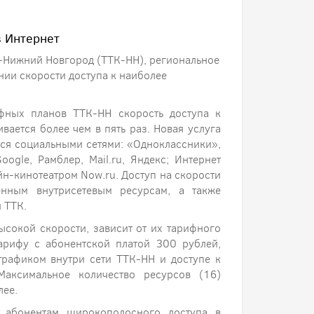
в Интернет
К-Нижний Новгород (ТТК-НН), региональное
нии скорости доступа к наиболее
фных планов ТТК-НН скорость доступа к
ается более чем в пять раз. Новая услуга
ься социальными сетями: «Одноклассники»,
ogle, Рамблер, Mail.ru, Яндекс; Интернет
лайн-кинотеатром Now.ru. Доступ на скорости
нным внутрисетевым ресурсам, а также
 ТТК.
ысокой скорости, зависит от их тарифного
тарифу с абонентской платой 300 рублей,
трафиком внутри сети ТТК-НН и доступе к
Максимальное количество ресурсов (16)
лее.
м абонентам широкополосного доступа в