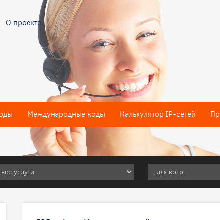
О проекте
оды
Международные коды
Калькулятор IP-сетей
Пр