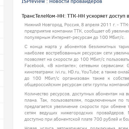
ISPreview
:
Новости провайдеров
ТрансТелеКом-НН: ТТК-НН ускоряет доступ 
Нижний Новгород, Россия, 8 апреля 2011 г. - ТТ
предприятие компании ТТК, сообщает об увеличе
популярным Интернет-ресурсам до 100 Мбит/с.
С конца марта у абонентов безлимитных тари
наиболее востребованным ресурсам сети увеличив
позволяет на скорости до 100 Мбит/с пользоват
Facebook, «В контакте»; сетевыми сервисами: Go
кинотеатрами: ivi.ru, HD.ru, YouTube; а также он
до 100 Мбит/с организован также к собстве
общероссийским ресурсам сети группы компаний
Количество ресурсов, доступных абонентам на в
плана. Так, пользователям, подключенным по 
предлагается увеличение скорости при обмене 
сетям ведущих нижегородских провайдеров. 
доступно при абонентской плате 700 рублей и бо
Новая услуга автоматически подключена все