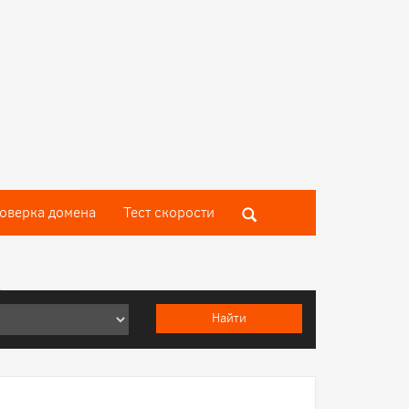
оверка домена
Тест скороcти