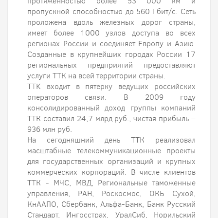
протяженностью более 53 000 км и
пропускной способностью до 560 Гбит/с. Сеть
проложена вдоль железных дорог страны,
имеет более 1000 узлов доступа во всех
регионах России и соединяет Европу и Азию.
Созданные в крупнейших городах России 17
региональных предприятий предоставляют
услуги ТТК на всей территории страны.
TTK входит в пятерку ведущих российских
операторов связи. В 2009 году
консолидированный доход группы компаний
ТТК составил 24,7 млрд руб., чистая прибыль –
936 млн руб.
На сегодняшний день ТТК реализовал
масштабные телекоммуникационные проекты
для государственных организаций и крупных
коммерческих корпораций. В числе клиентов
ТТК - МЧС, МВД, Региональные таможенные
управления, РАН, Роскосмос, ОКБ Сухой,
КнААПО, Сбербанк, Альфа-Банк, Банк Русский
Стандарт, Ингосстрах, УралСиб, Норильский