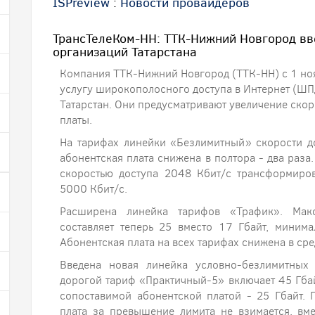
ISPreview
:
Новости провайдеров
ТрансТелеКом-НН: ТТК-Нижний Новгород вв
организаций Татарстана
Компания ТТК-Нижний Новгород (ТТК-НН) с 1 ноя
услугу широкополосного доступа в Интернет (ШП
Татарстан. Они предусматривают увеличение скор
платы.
На тарифах линейки «Безлимитный» скорости до
абонентская плата снижена в полтора - два раз
скоростью доступа 2048 Кбит/с трансформиро
5000 Кбит/с.
Расширена линейка тарифов «Трафик». Мак
составляет теперь 25 вместо 17 Гбайт, миним
Абонентская плата на всех тарифах снижена в сре
Введена новая линейка условно-безлимитных
дорогой тариф «Практичный-5» включает 45 Гбай
сопоставимой абонентской платой - 25 Гбайт. 
плата за превышение лимита не взимается, вме