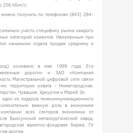
о 256 Кбит/с.
можно получить по телефонам (843) 294-
симально учесть специфику рынка каждого
зных категорий клиентов. Неизменным при
етил начальник отдела продаж среднему и
род) основано в мае 1999 года. Его
 железные дороги» и ЗАО «Компания
ность Магистральной цифровой сети связи
км; территория охвата - Нижегородская,
тарстан, Чувашия, Удмуртия и Марий Эл.
, один из лидеров телекоммуникационного
сключительно важную роль в экономике
компании всех секторов экономики от
исле Выксунский металлургический завод,
егородская валютно-фондовая биржа, ГУ
гие другие.