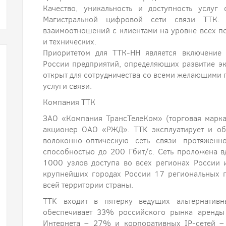
Качество, уникальность и доступность услуг
Магистральной цифровой сети связи ТТК.
взаимоотношений с клиентами на уровне всех п
и технических.
Приоритетом для ТТК-НН является включение
России предприятий, определяющих развитие э
открыт для сотрудничества со всеми желающими 
услуги связи.
Компания ТТК
ЗАО «Компания ТрансТелеКом» (торговая марка
акционер ОАО «РЖД». TTK эксплуатирует и об
волоконно-оптическую сеть связи протяжен
способностью до 200 Гбит/с. Сеть проложена в
1000 узлов доступа во всех регионах России 
крупнейших городах России 17 региональных п
всей территории страны.
TTK входит в пятерку ведущих альтернатив
обеспечивает 33% российского рынка аренды 
Интернета – 27% и корпоративных IP-сетей 