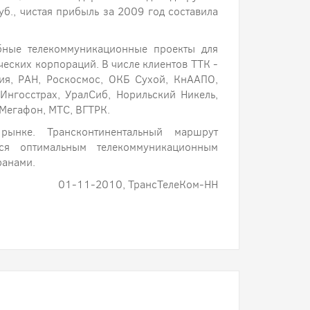
б., чистая прибыль за 2009 год составила
бные телекоммуникационные проекты для
еских корпораций. В числе клиентов ТТК -
ия, РАН, Роскосмос, ОКБ Сухой, КнААПО,
 Ингосстрах, УралСиб, Норильский Никель,
 Мегафон, МТС, ВГТРК.
ынке. Трансконтинентальный маршрут
тся оптимальным телекоммуникационным
ранами.
01-11-2010, ТрансТелеКом-НН