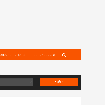
оверка домена
Тест скороcти