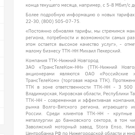
конца текущего месяца, например, с 5-8 Мбит/с д
Более подробную информацию о новых тарифах 
22-30, (800) 505-07-75.
«Постоянно обновляя тарифы, мы стремимся мак
региона, потребности и возможности самых ра
этом остается высокое качество услуг», - отм
малому бизнесу ТТК-НН Михаил Пекерский.
Компания ТТК-Нижний Новгород
ЗАО «ТрансТелеКом-НН» (ТТК-Нижний Новго
акционерами являются ОАО «Российские
ТрансТелеКом» (торговая марка ТТК). Протяжен
ТТК в зоне ответственности ТТК-НН - 3 500 
Владимирская, Кировская области, Республики Та
ТТК-НН - современная и эффективная компания
рынка Волго-Вятского региона, играющего и
России. Среди клиентов ТТК-НН - крупные 
металлургии до банковского сектора, в том ч
Заволжский моторный завод, Stora Enso, Ниж
Центробанка РФ по Нижегородской области и мно