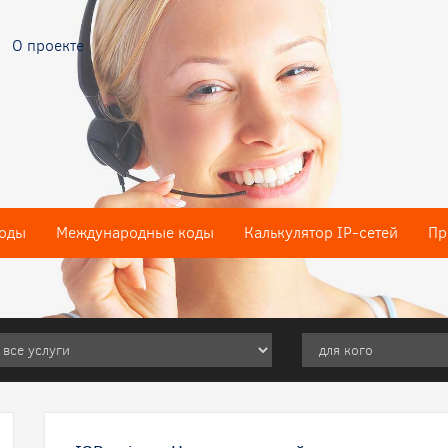
О проекте
оды
Международные коды
Калькулятор IP-сетей
Пр