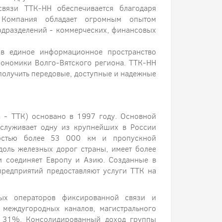
 связи ТТК-НН обеспечивается благодаря
 Компания обладает огромным опытом
одразделений - коммерческих, финансовых
 в единое информационное пространство
кономики Волго-Вятского региона. ТТК-НН
получить передовые, доступные и надежные
 - ТТК) основано в 1997 году. Основной
служивает одну из крупнейших в России
ностью более 53 000 км и пропускной
доль железных дорог страны, имеет более
и соединяет Европу и Азию. Созданные в
редприятий предоставляют услуги ТТК на
ных операторов фиксированной связи и
междугородных каналов, магистрального
– 31%. Консолидированный доход группы