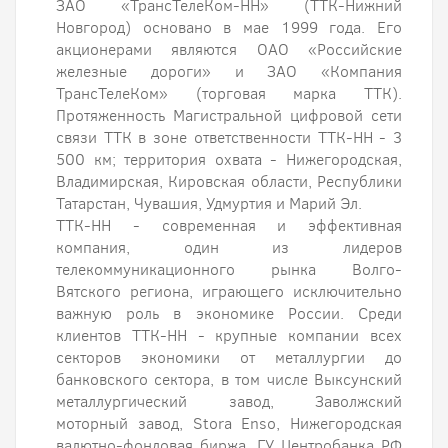
ЗАО «ТрансТелеКом-НН» (ТТК-Нижний
Новгород) основано в мае 1999 года. Его
акционерами являются ОАО «Российские
железные дороги» и ЗАО «Компания
ТрансТелеКом» (торговая марка ТТК).
Протяженность Магистральной цифровой сети
связи ТТК в зоне ответственности ТТК-НН - 3
500 км; территория охвата - Нижегородская,
Владимирская, Кировская области, Республики
Татарстан, Чувашия, Удмуртия и Марий Эл.
ТТК-НН - современная и эффективная
компания, один из лидеров
телекоммуникационного рынка Волго-
Вятского региона, играющего исключительно
важную роль в экономике России. Среди
клиентов ТТК-НН - крупные компании всех
секторов экономики от металлургии до
банковского сектора, в том числе Выксунский
металлургический завод, Заволжский
моторный завод, Stora Enso, Нижегородская
валютно-фондовая биржа, ГУ Центробанка РФ