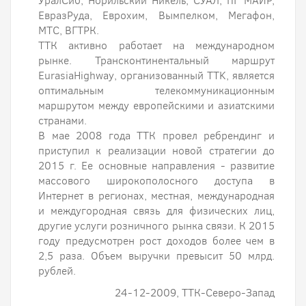
УралСиб, Норильский Никель, СУАЛ, ПГ МАИР,
ЕвразРуда, Еврохим, Вымпелком, Мегафон,
МТС, ВГТРК.
ТТК активно работает на международном
рынке. Трансконтинентальный маршрут
EurasiaHighway, организованный TTK, является
оптимальным телекоммуникационным
маршрутом между европейскими и азиатскими
странами.
В мае 2008 года ТТК провел ребрендинг и
приступил к реализации новой стратегии до
2015 г. Ее основные направления - развитие
массового широкополосного доступа в
Интернет в регионах, местная, международная
и междугородная связь для физических лиц,
другие услуги розничного рынка связи. К 2015
году предусмотрен рост доходов более чем в
2,5 раза. Объем выручки превысит 50 млрд.
рублей.
24-12-2009, ТТК-Северо-Запад