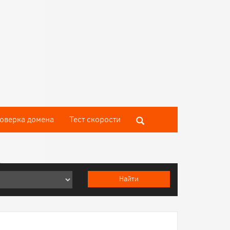
оверка домена
Тест скороcти