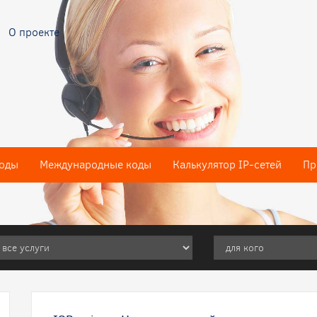
О проекте
оды
Международные коды
Калькулятор IP-сетей
Пр