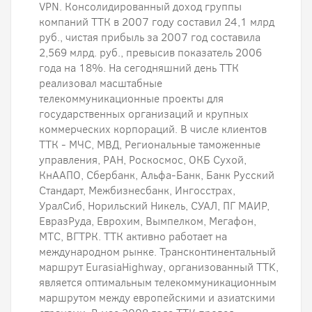
VPN. Консолидированный доход группы
компаний ТТК в 2007 году составил 24,1 млрд
руб., чистая прибыль за 2007 год составила
2,569 млрд. руб., превысив показатель 2006
года на 18%. На сегодняшний день ТТК
реализовал масштабные
телекоммуникационные проекты для
государственных организаций и крупных
коммерческих корпораций. В числе клиентов
ТТК - МЧС, МВД, Региональные таможенные
управления, РАН, Роскосмос, ОКБ Сухой,
КнААПО, Сбербанк, Альфа-Банк, Банк Русский
Стандарт, Межбизнесбанк, Ингосстрах,
УралСиб, Норильский Никель, СУАЛ, ПГ МАИР,
ЕвразРуда, Еврохим, Вымпелком, Мегафон,
МТС, ВГТРК. ТТК активно работает на
международном рынке. Трансконтинентальный
маршрут EurasiaHighway, организованный TTK,
является оптимальным телекоммуникационным
маршрутом между европейскими и азиатскими