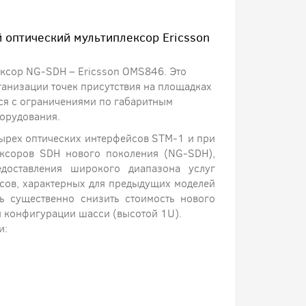
 оптический мультиплексор Ericsson
ксор NG-SDH – Ericsson OMS846. Это
ганизации точек присутствия на площадках
ься с ограничениями по габаритным
орудования.
тырех оптических интерфейсов STM-1 и при
ексоров SDH нового поколения (NG-SDH),
доставления широкого диапазона услуг
исов, характерных для предыдущих моделей
 существенно снизить стоимость нового
й конфигурации шасси (высотой 1U).
и: