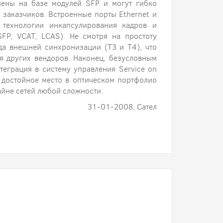
нены на базе модулей SFP и могут гибко
 заказчиков. Встроенные порты Ethernet и
е технологии инкапсулирования кадров и
FP, VCAT, LCAS). Не смотря на простоту
а внешней синхронизации (Т3 и Т4), что
я других вендоров. Наконец, безусловным
еграция в систему управления Service on
у достойное место в оптическом портфолио
айне сетей любой сложности.
31-01-2008, Сател