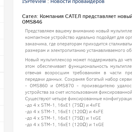
ISPreview
:
Новости провайдеров
Сател: Компания САТЕЛ представляет новый
OMS846
Представляем вашему вниманию новый мультипле
компактное устройство идеально подойдет для ор
заказчика, где операторам приходится сталкиват
размерам и электропитанию устанавливаемого об
Новый мультиплексор может поддерживать до че
этом обеспечивает функциональность мультипл
отвечая возросшим требованиям в части пре
передачи данных. Сохраняя богатый набор серв
- OMS860 и OMS870 - производителю удалось
устройства за счет использования фиксированно
Существуют четыре фиксированные конфигураци
-до 4 x STM-1, 16xE1 (75Ω) и 4xFE
-до 4 x STM-1, 16xE1 (120Ω) и 4xFE
-до 4 x STM-1, 16xE1 (75Ω) и 1xGE
-до 4 x STM-1, 16xE1 (120Ω) и 1xGE