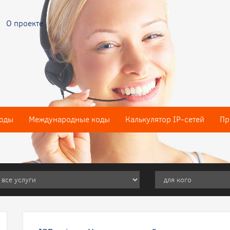
О проекте
оды
Международные коды
Калькулятор IP-сетей
Пр