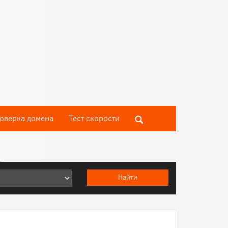
оверка домена
Тест скороcти