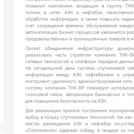
позволит компаниям, входящим в группу ТНК
потоки в сетях АЗК и нефтебаз, качественн
обработки информации, а также повысить надеж
счет сокращения времени обслуживания каждог
автоматизации бизнес-процессов увеличится ро
продовольственных и промышленных товаров в ма
Проект объединения инфраструктуры дочер
реализовать часть стратегии компании ТНК-В
сетевых технологий и платформ передачи данны
На сегодняшний день система спутниковой свя
информации между АЗК, нефтебазами и упра
инструмент удаленного администрирования сети
систему компания ТНК-ВР планирует использов
голосовой связи, авторизации банковских и то
для повышения безопасности на АЗК.
Для реализации проекта построения корпорати
выбор в пользу спутниковых технологий, так как
местах размещения АЗК и нефтебаз отсутству
«Сетьтелеком» одержал победу в тендере за сч