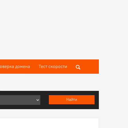
оверка домена
Тест скороcти