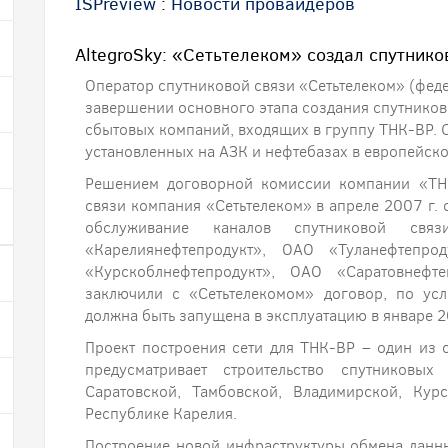
ISPreview
:
Новости провайдеров
AltegroSky: «Сетьтелеком» создал спутнико
Оператор спутниковой связи «Сетьтелеком» (феде
завершении основного этапа создания спутников
сбытовых компаний, входящих в группу ТНК-ВР. 
установленных на АЗК и нефтебазах в европейско
Решением договорной комиссии компании «ТН
связи компания «Сетьтелеком» в апреле 2007 г. 
обслуживание каналов спутниковой свя
«Карелиянефтепродукт», ОАО «Туланефтепро
«Курскоблнефтепродукт», ОАО «Саратовнефт
заключили с «Сетьтелекомом» договор, по усл
должна быть запущена в эксплуатацию в январе 2
Проект построения сети для ТНК-ВР – один из 
предусматривает строительство спутниковых
Саратовской, Тамбовской, Владимирской, Кур
Республике Карелия.
Построение новой инфраструктуры обмена данн