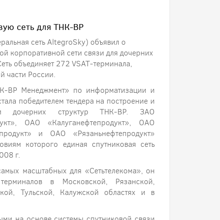
вую сеть для ТНК-ВР
ральная сеть AltegroSky) объявил о
ой корпоративной сети связи для дочерних
Сеть объединяет 272 VSAT-терминала,
й части России.
К-BP Менеджмент» по информатизации и
стала победителем тендера на построение и
зи дочерних структур ТНК-BP. ЗАО
дукт», ОАО «Калуганефтепродукт», ОАО
епродукт» и ОАО «Рязаньнефтепродукт»
овиям которого единая спутниковая сеть
008 г.
самых масштабных для «Сетьтелекома», он
 терминалов в Московской, Рязанской,
ской, Тульской, Калужской областях и в
ыми на основе системы спутниковой связи