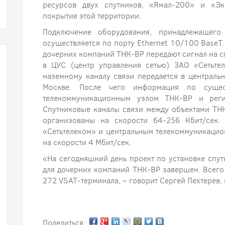
ресурсов двух спутников, «Ямал-200» и «Э
покрытие этой территории.
Подключение оборудования, принадлежащего
осуществляется по порту Ethernet 10/100 BaseT
дочерних компаний ТНК-BP передают сигнал на сп
в ЦУС (центр управления сетью) ЗАО «Сетьте
наземному каналу связи передается в централ
Москве. После чего информация по сущес
телекоммуникационным узлом ТНК-BP и реги
Спутниковые каналы связи между объектами ТН
организованы на скорости 64-256 Кбит/сек
«Сетьтелеком» и центральным телекоммуникаци
на скорости 4 Мбит/сек.
«На сегодняшний день проект по установке спу
для дочерних компаний ТНК-ВР завершен. Всего 
272 VSAT-терминала, – говорит Сергей Пехтерев,
Поделиться: