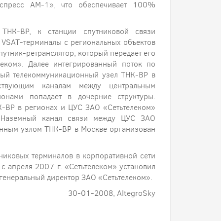
кспресс АМ-1», что обеспечивает 100%
 ТНК-BP, к станции спутниковой связи
. VSAT-терминалы с региональных объектов
утник-ретранслятор, который передает его
леком». Далее интегрированный поток по
ьный телекоммуникационный узел ТНК-BP в
твующим каналам между центральным
онами попадает в дочерние структуры.
К-BP в регионах и ЦУС ЗАО «Сетьтелеком»
. Наземный канал связи между ЦУС ЗАО
онным узлом ТНК-BP в Москве организован
тниковых терминалов в корпоративной сети
с апреля 2007 г. «Сетьтелеком» установил
 генеральный директор ЗАО «Сетьтелеком».
30-01-2008, AltegroSky