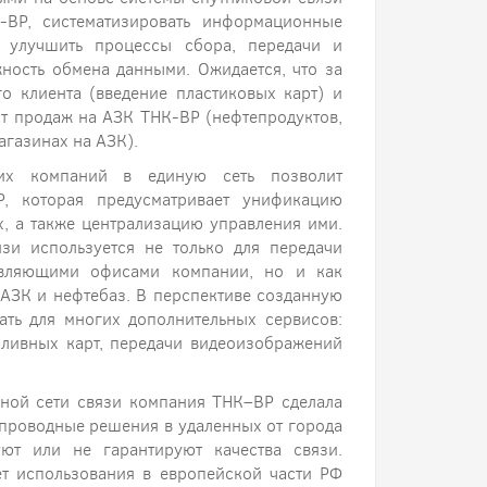
-ВР, систематизировать информационные
о улучшить процессы сбора, передачи и
ность обмена данными. Ожидается, что за
о клиента (введение пластиковых карт) и
ст продаж на AЗК TНК-BP (нефтепродуктов,
газинах на AЗК).
них компаний в единую сеть позволит
Р, которая предусматривает унификацию
х, а также централизацию управления ими.
зи используется не только для передачи
вляющими офисами компании, но и как
 АЗК и нефтебаз. В перспективе созданную
ать для многих дополнительных сервисов:
пливных карт, передачи видеоизображений
вной сети связи компания ТНК–ВР сделала
 проводные решения в удаленных от города
ют или не гарантируют качества связи.
ет использования в европейской части РФ