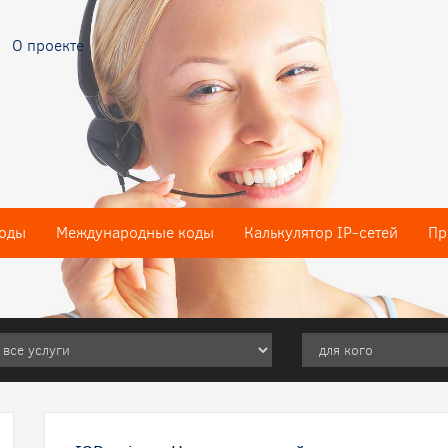
О проекте
оды
Международные коды
Калькулятор IP-сетей
Пр