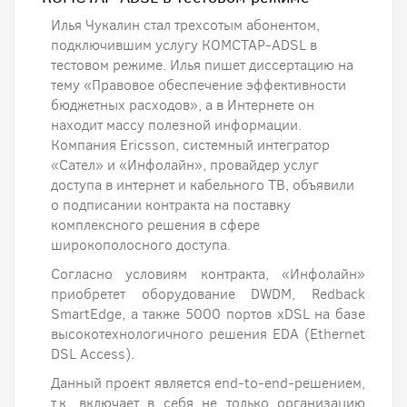
Илья Чукалин стал трехсотым абонентом,
подключившим услугу КОМСТАР-ADSL в
тестовом режиме. Илья пишет диссертацию на
тему «Правовое обеспечение эффективности
бюджетных расходов», а в Интернете он
находит массу полезной информации.
Компания Ericsson, системный интегратор
«Сател» и «Инфолайн», провайдер услуг
доступа в интернет и кабельного ТВ, объявили
о подписании контракта на поставку
комплексного решения в сфере
широкополосного доступа.
Согласно условиям контракта, «Инфолайн»
приобретет оборудование DWDM, Redback
SmartEdge, а также 5000 портов xDSL на базе
высокотехнологичного решения EDA (Ethernet
DSL Access).
Данный проект является end-to-end-решением,
т.к. включает в себя не только организацию