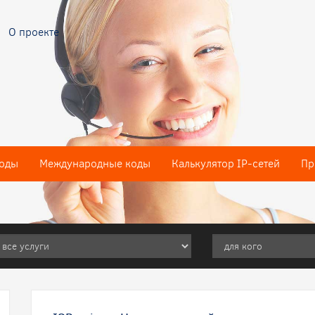
О проекте
оды
Международные коды
Калькулятор IP-сетей
Пр