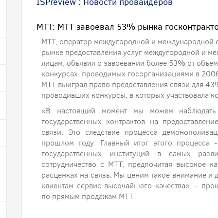
ISPreview
:
Новости провайдеров
МТТ: МТТ завоевал 53% рынка госконтракт
МТТ, оператор междугородной и международной с
рынке предоставления услуг междугородной и м
лицам, объявил о завоевании более 53% от объем
конкурсах, проводимых госорганизациями в 2006 
МТТ выиграл право предоставления связи для 43
проводивших конкурсы, в которых участвовала к
«В настоящий момент мы можем наблюдать 
государственных контрактов на предоставлен
связи. Это следствие процесса демонополиза
прошлом году. Главный итог этого процесса 
государственных институций в самых разли
сотрудничество с МТТ, предпочитая высокое к
расценках на связь. Мы ценим такое внимание и 
клиентам сервис высочайшего качества», - про
по прямым продажам МТТ.