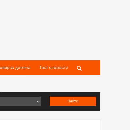
оверка домена
Тест скороcти