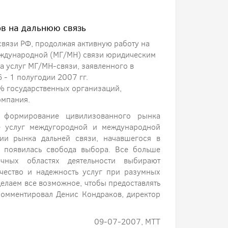
ов на дальнюю связь
вязи РФ, продолжая активную работу на
еждународной (МГ/МН) связи юридическим
а услуг МГ/МН-связи, заявленного в
- 1 полугодии 2007 гг.
% государственных организаций,
омпания.
формирование цивилизованного рынка
ие услуг междугородной и международной
ции рынка дальней связи, начавшегося в
- появилась свобода выбора. Все больше
чных областях деятельности выбирают
ачество и надежность услуг при разумных
делаем все возможное, чтобы предоставлять
комментировал Денис Кондраков, директор
09-07-2007, МТТ