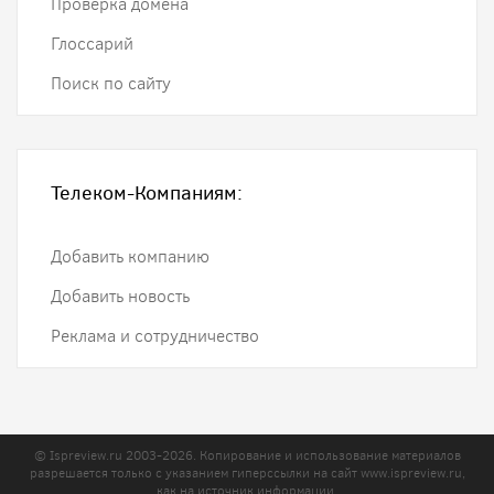
Проверка домена
Глоссарий
Поиск по сайту
Телеком-Компаниям:
Добавить компанию
Добавить новость
Реклама и сотрудничество
© Ispreview.ru 2003-2026. Копирование и использование материалов
разрешается только с указанием гиперссылки на сайт
www.ispreview.ru
,
как на источник информации.