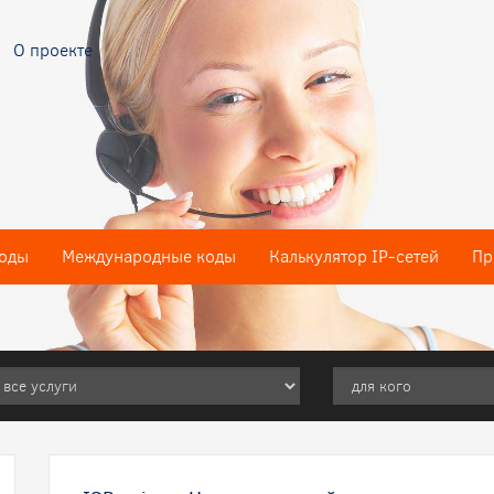
О проекте
оды
Международные коды
Калькулятор IP-сетей
Пр