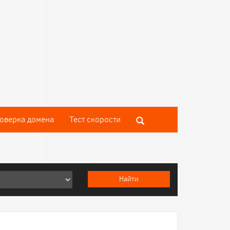
оверка домена
Тест скороcти