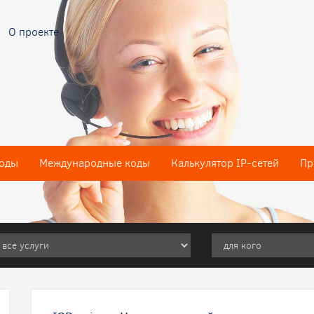
О проекте
оды
Международные коды
Калькулятор IP-сетей
Пр