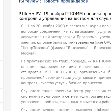
ISPreview
:
Новости провайдеров
РТКомм.РУ: 19 ноября РТКОММ провела прак
контроля и управления качеством для слуш
С 11 по 20 ноября 2003 г. состоялись курсы по
вопросам обеспечения качества оказания услуг 
документальной электросвязи. Программа курсов 
занятия, которые были организованы на базе ОА
"ЦентрТелеком" (филиал "Яртелеком", г. Ярославл
Москва).
На практических занятиях, прошедших в РТКОММ
опытом построения системы менеджмента кач
стандартом ISO 9001:2000, организацией би
проведенной сертификации услуг связи и приме
контроля качества услуг и бизнес-процессов.
Слушатели также посетили Центр управления с
системами мониторинга сетей и услуг, организац
устранения проблем, связанных с качеством рабо
Слушатели курсов отметили высокую эффекти