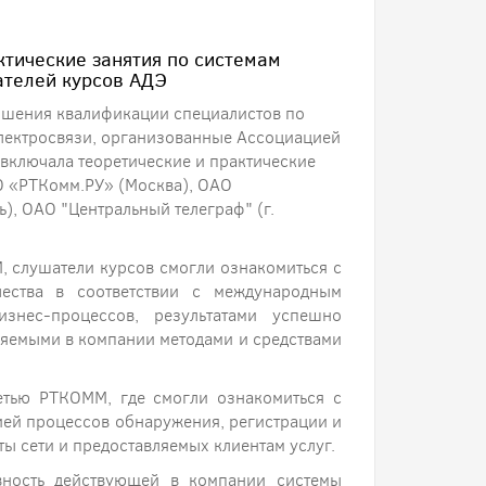
тические занятия по системам
ателей курсов АДЭ
вышения квалификации специалистов по
электросвязи, организованные Ассоциацией
включала теоретические и практические
О «РТКомм.РУ» (Москва), ОАО
ь), ОАО "Центральный телеграф" (г.
, слушатели курсов смогли ознакомиться с
ества в соответствии с международным
знес-процессов, результатами успешно
няемыми в компании методами и средствами
етью РТКОММ, где смогли ознакомиться с
ией процессов обнаружения, регистрации и
ты сети и предоставляемых клиентам услуг.
вность действующей в компании системы