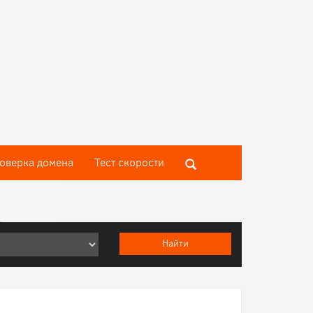
оверка домена
Тест скороcти