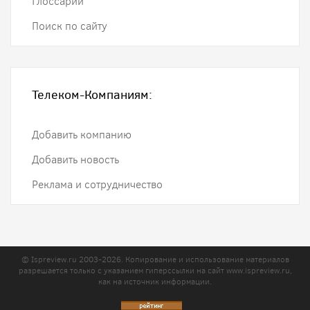
Глоссарий
Поиск по сайту
Телеком-Компаниям:
Добавить компанию
Добавить новость
Реклама и сотрудничество
© Ispreview.ru 2003-2026. Копирование и использование материалов
разрешается только с указанием гиперссылки на сайт
www.ispreview.ru
,
как на источник информации.