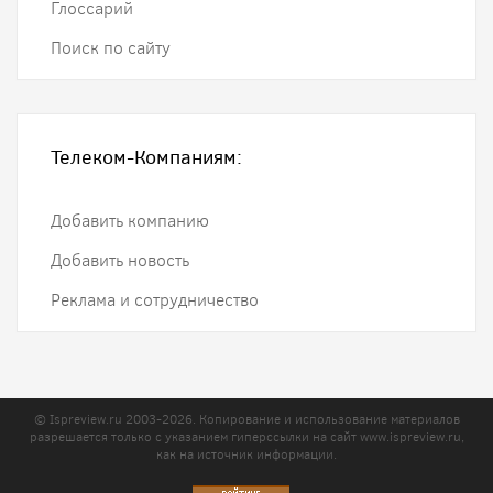
Глоссарий
Поиск по сайту
Телеком-Компаниям:
Добавить компанию
Добавить новость
Реклама и сотрудничество
© Ispreview.ru 2003-2026. Копирование и использование материалов
разрешается только с указанием гиперссылки на сайт
www.ispreview.ru
,
как на источник информации.