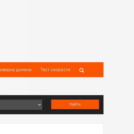
оверка домена
Тест скороcти