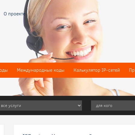
О проекте
оды
Международные коды
Калькулятор IP-сетей
Пр