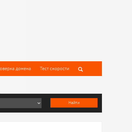
оверка домена
Тест скороcти