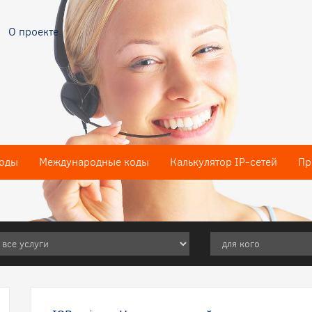
О проекте
оды
Международные коды
Калькулятор IP-сетей
Пр