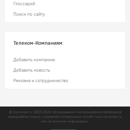
Глоссарий
Поиск по сайту
Телеком-Компаниям:
Добавить компанию
Добавить новость
Реклама и сотрудничество
© Ispreview.ru 2003-2026. Копирование и использование материалов
разрешается только с указанием гиперссылки на сайт
www.ispreview.ru
,
как на источник информации.