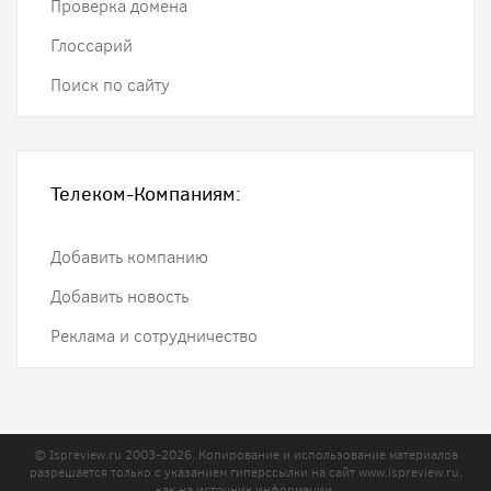
Проверка домена
Глоссарий
Поиск по сайту
Телеком-Компаниям:
Добавить компанию
Добавить новость
Реклама и сотрудничество
© Ispreview.ru 2003-2026. Копирование и использование материалов
разрешается только с указанием гиперссылки на сайт
www.ispreview.ru
,
как на источник информации.