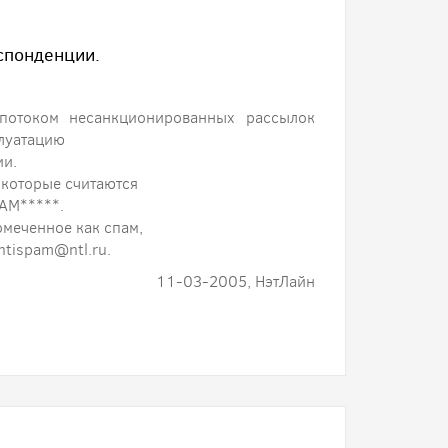
спонденции.
потоком несанкционированных рассылок
плуатацию
ии.
 которые считаются
PAM*****.
омеченное как спам,
ntispam@ntl.ru.
11-03-2005, НэтЛайн