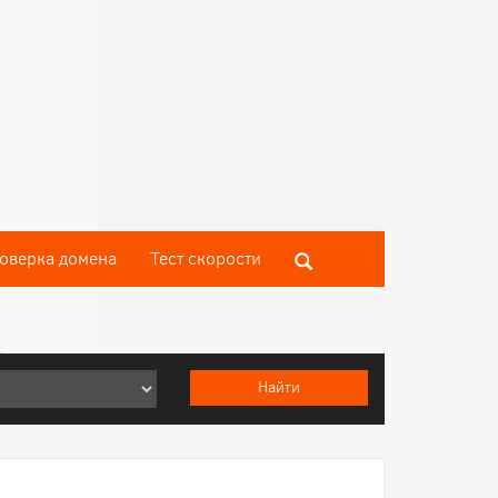
оверка домена
Тест скороcти