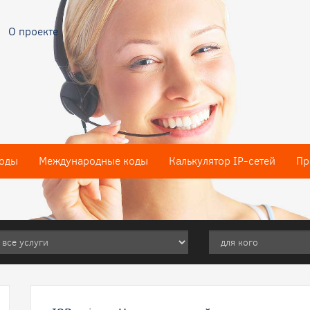
О проекте
оды
Международные коды
Калькулятор IP-сетей
Пр