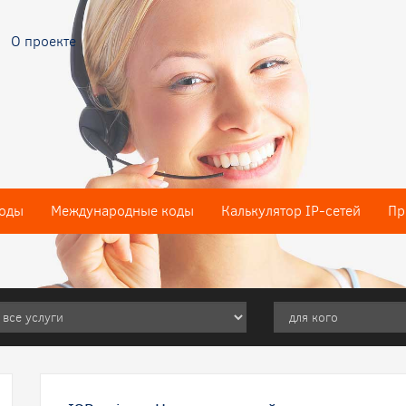
О проекте
оды
Международные коды
Калькулятор IP-сетей
Пр