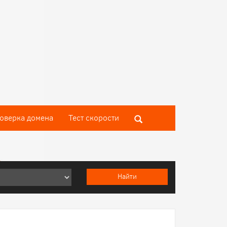
оверка домена
Тест скороcти