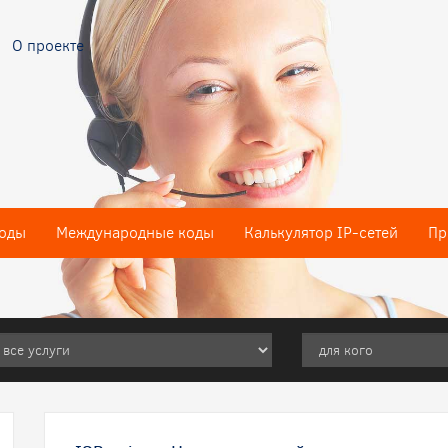
О проекте
оды
Международные коды
Калькулятор IP-сетей
Пр