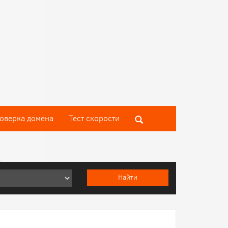
оверка домена
Тест скороcти