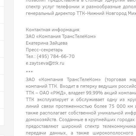
спектр услуг телефонии и разнообразные допо
генеральный директор ТТК-Нижний Новгород Мих
Контактная информация:
ЗАО «Компания ТрансТелеКом»
Екатерина Зайцева
Пресс-секретарь
Тел.: (495) 784-66-70
e.zaytseva@ttk.ru
***
ЗАО «Компания ТрансТелеКом» (торговая ма
компаний ТТК. Входит в пятерку ведущих россий
ТТК – ОАО «РЖД», владеет 99,99% акций компан
ТТК эксплуатирует и обслуживает одну из кр
линий связи протяженностью более 75 000 км 
также располагает собственной уникальной инфр
домохозяйств. Созданные в крупнейших городах
предоставляют широкий спектр телекоммуника
передачи данных, а также широкополосного