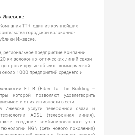
в Ижевске
 Компания ТТК, один из крупнейших
троительства городской волоконно-
публики Ижевске.
), региональное предприятие Компании
 20 км волоконно-оптических линий связи
с-центров и другие объекты коммерческой
ы около 1000 предприятий среднего и
ехнологии FTTB (Fiber To The Building –
тры которой позволяют удовлетворить
висимости от их активности в сети.
в Ижевске услуги телефонной связи и
ехнологии ADSL (телефонная линия).
 также создание комбинированного узла
 технологии NGN (сеть нового поколения)
сокоскоростной доступ в Интернет, полный