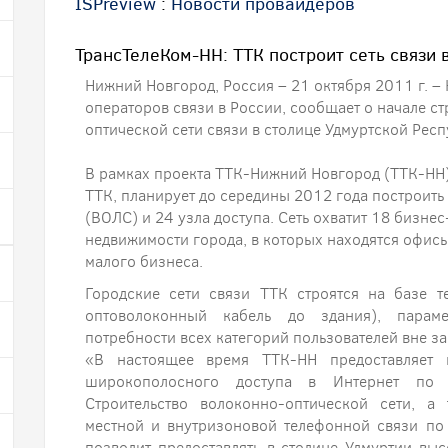
ISPreview
:
Новости провайдеров
ТрансТелеКом-НН: ТТК построит сеть связи 
Нижний Новгород, Россия – 21 октября 2011 г. –
операторов связи в России, сообщает о начале с
оптической сети связи в столице Удмуртской Рес
В рамках проекта ТТК-Нижний Новгород (ТТК-НН
ТТК, планирует до середины 2012 года построить
(ВОЛС) и 24 узла доступа. Сеть охватит 18 бизне
недвижимости города, в которых находятся офис
малого бизнеса.
Городские сети связи ТТК строятся на базе т
оптоволоконный кабель до здания), параме
потребности всех категорий пользователей вне за
«В настоящее время ТТК-НН предоставляет 
широкополосного доступа в Интернет по т
Строительство волоконно-оптической сети, а
местной и внутризоновой телефонной связи по
позволит предоставлять в столице Удмуртии вы