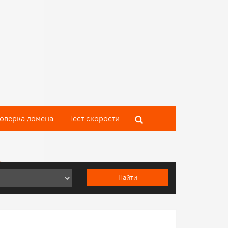
оверка домена
Тест скороcти