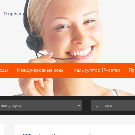
О проекте
оды
Международные коды
Калькулятор IP-сетей
Пр