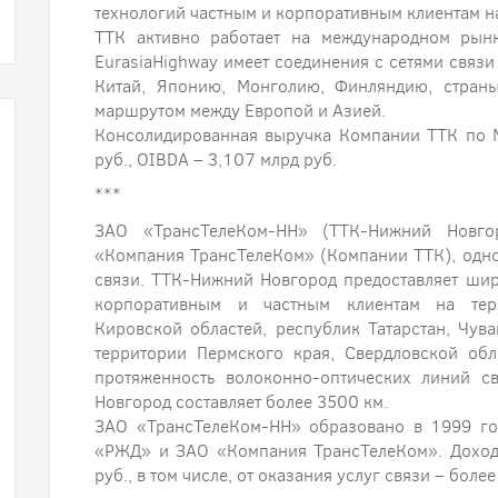
технологий частным и корпоративным клиентам на
ТТК активно работает на международном рынк
EurasiaHighway имеет соединения с сетями связи
Китай, Японию, Монголию, Финляндию, стран
маршрутом между Европой и Азией.
Консолидированная выручка Компании ТТК по 
руб., OIBDA – 3,107 млрд руб.
***
ЗАО «ТрансТелеКом-НН» (ТТК-Нижний Новго
«Компания ТрансТелеКом» (Компании ТТК), одн
связи. ТТК-Нижний Новгород предоставляет ши
корпоративным и частным клиентам на терр
Кировской областей, республик Татарстан, Чув
территории Пермского края, Свердловской об
протяженность волоконно-оптических линий с
Новгород составляет более 3500 км.
ЗАО «ТрансТелеКом-НН» образовано в 1999 го
«РЖД» и ЗАО «Компания ТрансТелеКом». Доход
руб., в том числе, от оказания услуг связи – более