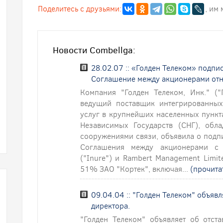
Поделитесь с друзьями:
, им
Новости Combellga:
28.02.07 :: «Голден Телеком» подпи
Соглашение между акционерами от
Компания "Голден Телеком, Инк." ("
ведущий поставщик интегрированных
услуг в крупнейших населенных пункт
Независимых Государств (СНГ), обл
сооружениями связи, объявила о подп
Соглашения между акционерами с к
("Inure") и Rambert Management Limi
51% ЗАО "Кортек", включая...
(прочита
09.04.04 :: "Голден Телеком" объяв
директора.
"Голден Телеком" объявляет об отст