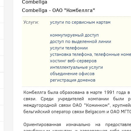
Combellga
Combellga - ОАО "Комбеллга"
Услуги:
услуги по сервисным картам
коммутируемый доступ
доступ по выделенной линии
услуги телефонии
установка телефона, телефонные ном
хостинг веб-серверов
интеллектуальные услуги
oбъединение офисов
регистрация доменов
Комбеллга была образована в марте 1991 года в
связи. Среди учредителей компании были р
междугородной связи ОАО "Коминком", крупнейш
бельгийский оператор связи Belgacom и ОАО МГТС
Ориентированная изначально на предоставл
зарубежным клиентам, и завоевавшая себе хор