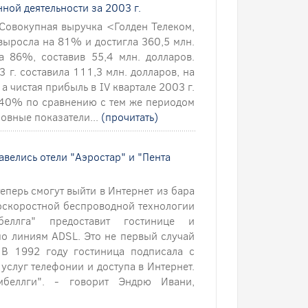
ной деятельности зa 2003 г.
 Совокупная выручка <Голден Телеком,
выросла на 81% и достигла 360,5 млн.
а 86%, составив 55,4 млн. долларов.
 г. составила 111,3 млн. долларов, на
 а чистая прибыль в IV квартале 2003 г.
а 40% по сравнению с тем же периодом
овные показатели...
(прочитать)
завелись отели "Аэростар" и "Пента
еперь смогут выйти в Интернет из бара
оскоростной беспроводной технологии
еллга" предоставит гостинице и
по линиям ADSL. Это не первый случай
 В 1992 году гостиница подписала с
услуг телефонии и доступа в Интернет.
беллги". - говорит Эндрю Ивани,