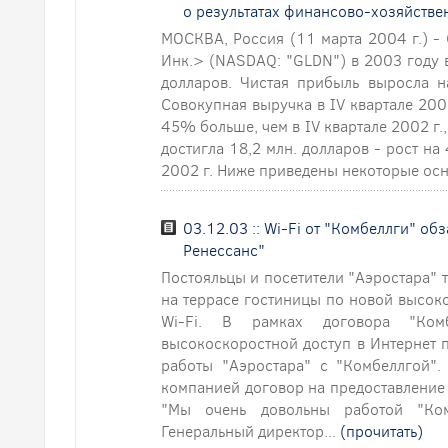
о результатах финансово-хозяйствен
МОСКВА, Россия (11 марта 2004 г.) -
Инк.> (NASDAQ: "GLDN") в 2003 году 
долларов. Чистая прибыль выросла н
Совокупная выручка в IV квартале 2003
45% больше, чем в IV квартале 2002 г.,
достигла 18,2 млн. долларов - рост н
2002 г. Ниже приведены некоторые осн
03.12.03 :: Wi-Fi от "Комбеллги" об
Ренессанс"
Постояльцы и посетители "Аэростара" т
на террасе гостиницы по новой высок
Wi-Fi. В рамках договора "Комб
высокоскоростной доступ в Интернет 
работы "Аэростара" с "Комбеллгой".
компанией договор на предоставление 
"Мы очень довольны работой "Ком
Генеральный директор...
(прочитать)