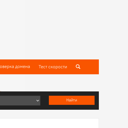
оверка домена
Тест скороcти