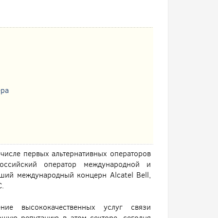
ера
 числе первых альтернативных операторов
оссийский оператор международной и
ий международный концерн Alcatel Bell,
.
ение высококачественных услуг связи
ошую репутацию в этом секторе, сегодня