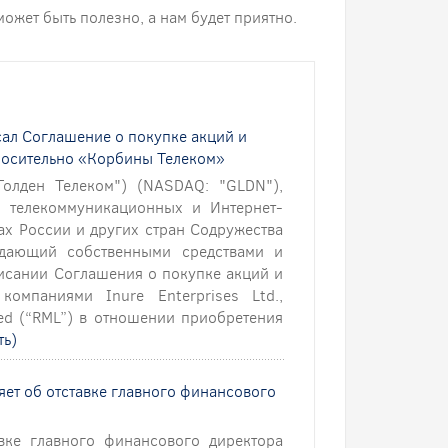
 может быть полезно, а нам будет приятно.
сал Соглашение о покупке акций и
носительно «Корбины Телеком»
Голден Телеком") (NASDAQ: "GLDN"),
 телекоммуникационных и Интернет-
ах России и других стран Содружества
адающий собственными средствами и
исании Соглашения о покупке акций и
омпаниями Inure Enterprises Ltd.,
ted (“RML”) в отношении приобретения
ть)
ляет об отставке главного финансового
авке главного финансового директора