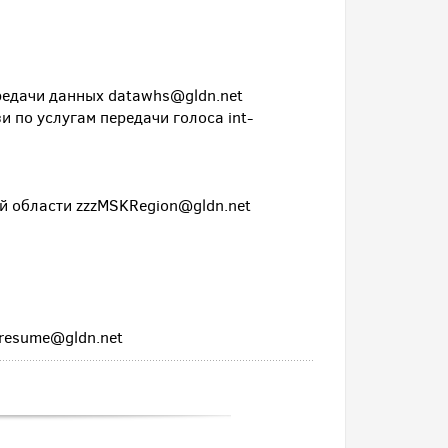
редачи данных datawhs@gldn.net
 по услугам передачи голоса int-
й области zzzMSKRegion@gldn.net
 resume@gldn.net