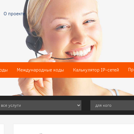
О проекте
Пр
оды
Международные коды
Калькулятор IP-сетей